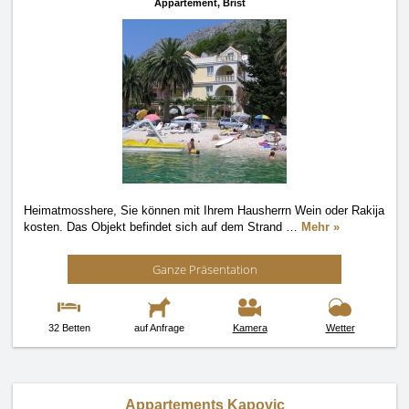
Appartement,
Brist
Heimatmosshere, Sie können mit Ihrem Hausherrn Wein oder Rakija
kosten. Das Objekt befindet sich auf dem Strand
…
Mehr »
Ganze Präsentation
32 Betten
auf Anfrage
Kamera
Wetter
Appartements Kapovic