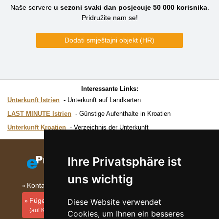
Naše servere
u sezoni svaki dan posjecuje
50 000
korisnika
.
Pridružite nam se!
Dodati smještajni objekt (HR)
Interessante Links:
Unterkunft Istrien
Unterkunft auf Landkarten
LAST MINUTE Istrien
Günstige Aufenthalte in Kroatien
Unterkunft Kroatien
Verzeichnis der Unterkunft
Ihre Privatsphäre ist
uns wichtig
Kontakt
Fügen Sie Ihre Unterkunft hinzu
Diese Website verwendet
(auf Kroatisch)
Cookies, um Ihnen ein besseres