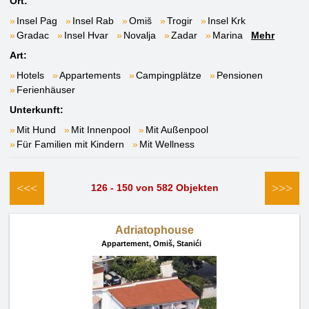
Ort:
Insel Pag
Insel Rab
Omiš
Trogir
Insel Krk
Gradac
Insel Hvar
Novalja
Zadar
Marina
Mehr
Art:
Hotels
Appartements
Campingplätze
Pensionen
Ferienhäuser
Unterkunft:
Mit Hund
Mit Innenpool
Mit Außenpool
Für Familien mit Kindern
Mit Wellness
<<<
>>>
126 - 150 von 582 Objekten
Adriatophouse
Appartement,
Omiš, Stanići