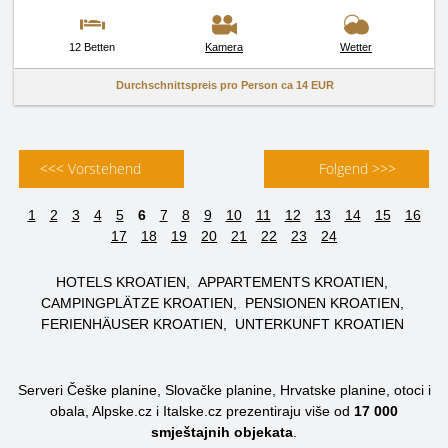
12 Betten
Kamera
Wetter
Durchschnittspreis pro Person ca
14 EUR
<<< Vorstehend
Folgend >>>
1
2
3
4
5
6
7
8
9
10
11
12
13
14
15
16
17
18
19
20
21
22
23
24
HOTELS KROATIEN
APPARTEMENTS KROATIEN
CAMPINGPLÄTZE KROATIEN
PENSIONEN KROATIEN
FERIENHÄUSER KROATIEN
UNTERKUNFT KROATIEN
Serveri Češke planine, Slovačke planine, Hrvatske planine, otoci i
obala, Alpske.cz i Italske.cz prezentiraju više od
17 000
smještajnih objekata
.