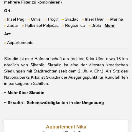
mehrere Filter zu kombinieren)
Ort:
Insel Pag
Omiš
Trogir
Gradac
Insel Hvar
Marina
Zadar
Halbinsel Pelješac
Rogoznica
Brela
Mehr
Art:
Appartements
Skradin ist eine Hafenortschaft am rechten Krka-Ufer, etwa 16 km
nördlich von Sibenik. Skradin ist eine der ältesten kroatischen
Siedlungen mit Stadtrechten (seit dem 2. Jh. v. Chr.). Als Sitz des
Nationalparks Krka ist Skradin der Ausgangspunkt für Rundfahrten
in parkeigenen Schiffen.
Mehr über Skradin
Skradin - Sehenswürdigkeiten in der Umgebung
Appartement Nika