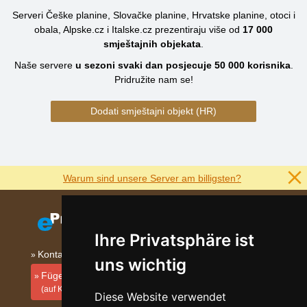
Serveri Češke planine, Slovačke planine, Hrvatske planine, otoci i
obala, Alpske.cz i Italske.cz prezentiraju više od
17 000
smještajnih objekata
.
Naše servere
u sezoni svaki dan posjecuje
50 000
korisnika
.
Pridružite nam se!
Dodati smještajni objekt (HR)
Warum sind unsere Server am billigsten?
Ihre Privatsphäre ist
Kontakt
uns wichtig
Fügen Sie Ihre Unterkunft hinzu
(auf Kroatisch)
Diese Website verwendet