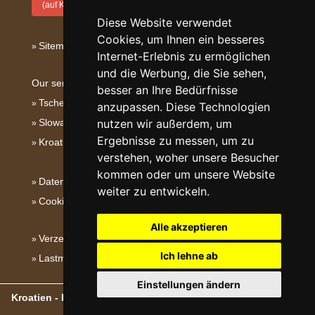
(auf Kroatisch)
Diese Website verwendet
Cookies, um Ihnen ein besseres
Sitemap
Internet-Erlebnis zu ermöglichen
und die Werbung, die Sie sehen,
Our servers:
besser an Ihre Bedürfnisse
Tschechische Gebirge
anzupassen. Diese Technologien
Slowakische Gebirge
nutzen wir außerdem, um
Ergebnisse zu messen, um zu
Kroatien
verstehen, woher unsere Besucher
kommen oder um unsere Website
Datenschutz
weiter zu entwickeln.
Cookies
Alle akzeptieren
Verzeichnis der Unterkunft
Ich lehne ab
Lastminute Dalmatien
Einstellungen ändern
Kroatien - Kroatische Gebirge, Inseln und Küste
- Copyright ©