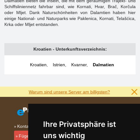
Dalmatien bieten die Inseln, die mit dem geräumigen Trajekt- und
Schiffsliniennetz fahrbar sind, wie Kornati, Hvar, Brač, Korčula
oder Mljet. Dank Naturschönheiten von Dalamtien haben hier
einige National- und Naturparks wie Paklenica, Kornati, Telašćica,
Krka oder Mljet entstanden.
Kroatien - Unterkunftsverzeichnis:
Kroatien
,
Istrien
,
Kvarner
,
Dalmatien
Warum sind unsere Server am billigsten?
Ihre Privatsphäre ist
Kontakt
uns wichtig
Fügen Sie Ihre Unterkunft hinzu