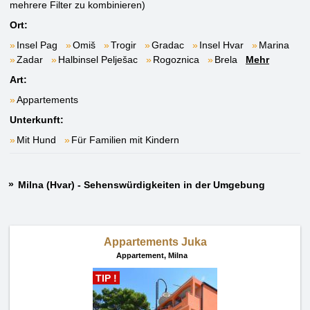
mehrere Filter zu kombinieren)
Ort:
Insel Pag
Omiš
Trogir
Gradac
Insel Hvar
Marina
Zadar
Halbinsel Pelješac
Rogoznica
Brela
Mehr
Art:
Appartements
Unterkunft:
Mit Hund
Für Familien mit Kindern
Milna (Hvar) - Sehenswürdigkeiten in der Umgebung
Appartements Juka
Appartement,
Milna
TIP !