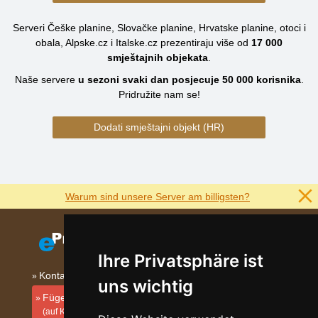
Serveri Češke planine, Slovačke planine, Hrvatske planine, otoci i
obala, Alpske.cz i Italske.cz prezentiraju više od
17 000
smještajnih objekata
.
Naše servere
u sezoni svaki dan posjecuje
50 000
korisnika
.
Pridružite nam se!
Dodati smještajni objekt (HR)
Warum sind unsere Server am billigsten?
Ihre Privatsphäre ist
Kontakt
uns wichtig
Fügen Sie Ihre Unterkunft hinzu
(auf Kroatisch)