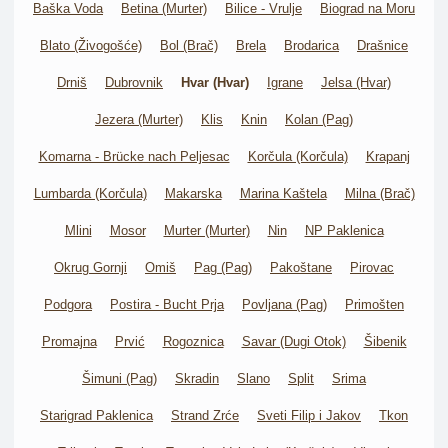
Baška Voda
Betina (Murter)
Bilice - Vrulje
Biograd na Moru
Blato (Živogošće)
Bol (Brač)
Brela
Brodarica
Drašnice
Drniš
Dubrovnik
Hvar (Hvar)
Igrane
Jelsa (Hvar)
Jezera (Murter)
Klis
Knin
Kolan (Pag)
Komarna - Brücke nach Peljesac
Korčula (Korčula)
Krapanj
Lumbarda (Korčula)
Makarska
Marina Kaštela
Milna (Brač)
Mlini
Mosor
Murter (Murter)
Nin
NP Paklenica
Okrug Gornji
Omiš
Pag (Pag)
Pakoštane
Pirovac
Podgora
Postira - Bucht Prja
Povljana (Pag)
Primošten
Promajna
Prvić
Rogoznica
Savar (Dugi Otok)
Šibenik
Šimuni (Pag)
Skradin
Slano
Split
Srima
Starigrad Paklenica
Strand Zrće
Sveti Filip i Jakov
Tkon