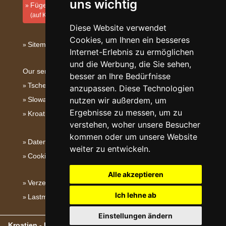
uns wichtig
Fügen Sie Ihre Unterkunft hinzu
(auf Kroatisch)
Diese Website verwendet
Cookies, um Ihnen ein besseres
Sitemap
Internet-Erlebnis zu ermöglichen
und die Werbung, die Sie sehen,
Our servers:
besser an Ihre Bedürfnisse
Tschechische Gebirge
anzupassen. Diese Technologien
nutzen wir außerdem, um
Slowakische Gebirge
Ergebnisse zu messen, um zu
Kroatien
verstehen, woher unsere Besucher
kommen oder um unsere Website
Datenschutz
weiter zu entwickeln.
Cookies
Alle akzeptieren
Verzeichnis der Unterkunft
Ich lehne ab
Lastminute Dalmatien
Einstellungen ändern
Kroatien - Kroatische Gebirge, Inseln und Küste
- Copyright ©