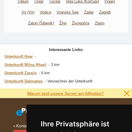
Tribunj
Trogir
Tucepi
Vela Luka (Korčula)
Viganj
Vir (Vir)
Vodice
Vransko See
Zadar
Zagreb
Zaton (Šibenik)
Žirje
Živogošće
Zlarin
Interessante Links:
Unterkunft Hvar
Unterkunft Milna (Hvar)
3 km
Unterkunft Zaraće
6 km
Unterkunft Dalmatien
Verzeichnis der Unterkunft
Warum sind unsere Server am billigsten?
Ihre Privatsphäre ist
Kontakt