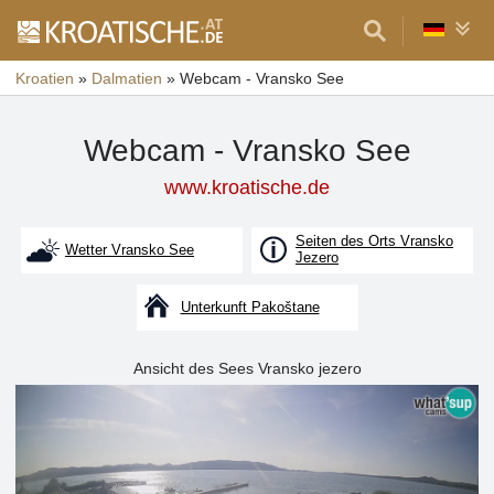
Kroatien
»
Dalmatien
»
Webcam - Vransko See
Webcam - Vransko See
www.kroatische.de
Seiten des Orts Vransko
Wetter Vransko See
Jezero
Unterkunft Pakoštane
Ansicht des Sees Vransko jezero