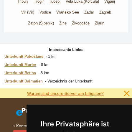
Tribunj
Trogir
Tucepi
Vela Luka (Korčula)
Viganj
Vir (Vir)
Vodice
Vransko See
Zadar
Zagreb
Zaton (Šibenik)
Žirje
Živogošće
Zlarin
Interessante Links:
Unterkunft Pakoštane
1 km
Unterkunft Murter
8 km
Unterkunft Betina
8 km
Unterkunft Dalmatien
Verzeichnis der Unterkunft
Warum sind unsere Server am billigsten?
Ihre Privatsphäre ist
Kontakt