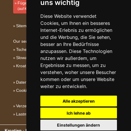
uns wichtig
Fügen Sie Ihre Unterkunft hinzu
(auf Kroatisch)
Diese Website verwendet
Cookies, um Ihnen ein besseres
Sitemap
Internet-Erlebnis zu ermöglichen
und die Werbung, die Sie sehen,
Our servers:
besser an Ihre Bedürfnisse
Tschechische Gebirge
anzupassen. Diese Technologien
nutzen wir außerdem, um
Slowakische Gebirge
Ergebnisse zu messen, um zu
Kroatien
verstehen, woher unsere Besucher
kommen oder um unsere Website
Datenschutz
weiter zu entwickeln.
Cookies
Alle akzeptieren
Verzeichnis der Unterkunft
Ich lehne ab
Lastminute Dalmatien
Einstellungen ändern
Kroatien - Kroatische Gebirge, Inseln und Küste
- Copyright ©