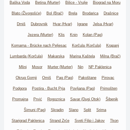
Baška Voda
Betina (Murter)
Bilice - Vrulje
Biograd na Moru
Blato (Živogošće)
Bol (Brač)
Brela
Brodarica
Drašnice
Drniš
Dubrovnik
Hvar (Hvar)
Igrane
Jelsa (Hvar)
Jezera (Murter)
Klis
Knin
Kolan (Pag)
Komarna - Brücke nach Peljesac
Korčula (Korčula)
Krapanj
Lumbarda (Korčula)
Makarska
Marina Kaštela
Milna (Brač)
Mlini
Mosor
Murter (Murter)
Nin
NP Paklenica
Okrug Gornji
Omiš
Pag (Pag)
Pakoštane
Pirovac
Podgora
Postira - Bucht Prja
Povljana (Pag)
Primošten
Promajna
Prvić
Rogoznica
Savar (Dugi Otok)
Šibenik
Šimuni (Pag)
Skradin
Slano
Split
Srima
Starigrad Paklenica
Strand Zrće
Sveti Filip i Jakov
Tkon