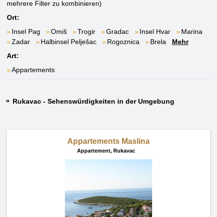
mehrere Filter zu kombinieren)
Ort:
Insel Pag
Omiš
Trogir
Gradac
Insel Hvar
Marina
Zadar
Halbinsel Pelješac
Rogoznica
Brela
Mehr
Art:
Appartements
Rukavac - Sehenswürdigkeiten in der Umgebung
Appartements Maslina
Appartement,
Rukavac