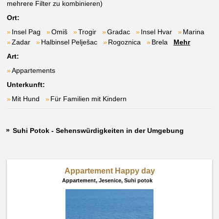
mehrere Filter zu kombinieren)
Ort:
Insel Pag
Omiš
Trogir
Gradac
Insel Hvar
Marina
Zadar
Halbinsel Pelješac
Rogoznica
Brela
Mehr
Art:
Appartements
Unterkunft:
Mit Hund
Für Familien mit Kindern
Suhi Potok - Sehenswürdigkeiten in der Umgebung
Appartement Happy day
Appartement,
Jesenice, Suhi potok