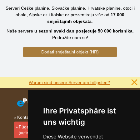
Serveri Češke planine, Slovačke planine, Hrvatske planine, otoci i
obala, Alpske.cz i Italske.cz prezentiraju više od
17 000
smještajnih objekata
.
Naše servere
u sezoni svaki dan posjecuje
50 000
korisnika
.
Pridružite nam se!
Dodati smještajni objekt (HR)
Warum sind unsere Server am billigsten?
Ihre Privatsphäre ist
Kontakt
uns wichtig
Fügen Sie Ihre Unterkunft hinzu
(auf Kroatisch)
Diese Website verwendet