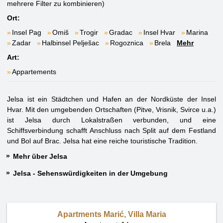
mehrere Filter zu kombinieren)
Ort:
Insel Pag
Omiš
Trogir
Gradac
Insel Hvar
Marina
Zadar
Halbinsel Pelješac
Rogoznica
Brela
Mehr
Art:
Appartements
Jelsa ist ein Städtchen und Hafen an der Nordküste der Insel
Hvar. Mit den umgebenden Ortschaften (Pitve, Vrisnik, Svirce u.a.)
ist Jelsa durch Lokalstraßen verbunden, und eine
Schiffsverbindung schafft Anschluss nach Split auf dem Festland
und Bol auf Brac. Jelsa hat eine reiche touristische Tradition.
Mehr über Jelsa
Jelsa - Sehenswürdigkeiten in der Umgebung
Apartments Marić, Villa Maria