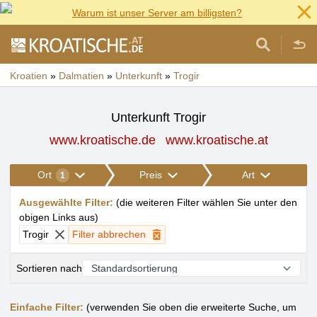
Warum ist unser Server am billigsten?
Kroatien
»
Dalmatien
»
Unterkunft
»
Trogir
Unterkunft Trogir
www.kroatische.de
www.kroatische.at
Ort
Preis
Art
1
Ausgewählte Filter
:
(
die weiteren Filter wählen Sie unter den
obigen Links aus
)
Trogir
Filter abbrechen
Sortieren nach
Einfache Filter:
(verwenden Sie oben die erweiterte Suche, um