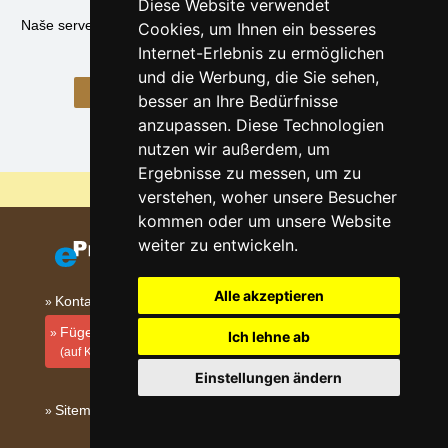
Diese Website verwendet
Naše servere
u sezoni svaki dan posjecuje
50 000
korisnika
.
Cookies, um Ihnen ein besseres
Pridružite nam se!
Internet-Erlebnis zu ermöglichen
und die Werbung, die Sie sehen,
Dodati smještajni objekt (HR)
besser an Ihre Bedürfnisse
anzupassen. Diese Technologien
nutzen wir außerdem, um
Ergebnisse zu messen, um zu
Warum sind unsere Server am billigsten?
verstehen, woher unsere Besucher
kommen oder um unsere Website
weiter zu entwickeln.
Alle akzeptieren
Kontakt
Fügen Sie Ihre Unterkunft hinzu
Ich lehne ab
(auf Kroatisch)
Einstellungen ändern
Sitemap