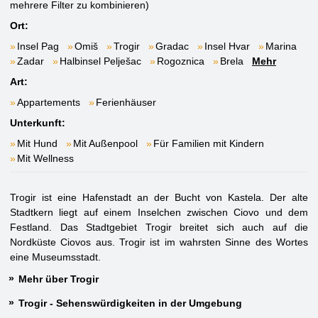
mehrere Filter zu kombinieren)
Ort:
Insel Pag
Omiš
Trogir
Gradac
Insel Hvar
Marina
Zadar
Halbinsel Pelješac
Rogoznica
Brela
Mehr
Art:
Appartements
Ferienhäuser
Unterkunft:
Mit Hund
Mit Außenpool
Für Familien mit Kindern
Mit Wellness
Trogir ist eine Hafenstadt an der Bucht von Kastela. Der alte
Stadtkern liegt auf einem Inselchen zwischen Ciovo und dem
Festland. Das Stadtgebiet Trogir breitet sich auch auf die
Nordküste Ciovos aus. Trogir ist im wahrsten Sinne des Wortes
eine Museumsstadt.
Mehr über Trogir
Trogir - Sehenswürdigkeiten in der Umgebung