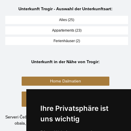
Unterkunft Trogir - Auswahl der Unterkunftsart:
Alles (25)
Appartements (23)
Ferienhäuser (2)
Unterkunft in der Nähe von Trogir:
Home Dalmatien
Unterkunft Dalmatien
(Verzeichnis der Unterkunft)
Ihre Privatsphäre ist
Serveri Češke planine, Slovačke planine, Hrvatske planine, otoci i
uns wichtig
obala, Alpske.cz i Italske.cz prezentiraju više od
17 000
smještajnih objekata
.