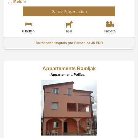
…
Mehr »
Ganze Präsentation
6 Betten
nein
Kamera
Durchschnittspreis pro Person ca
35 EUR
Appartements Ramljak
Appartement,
Poljica