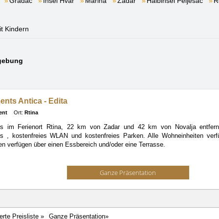
Gradac
Insel Hvar
Marina
Zadar
Halbinsel Pelješac
R
it Kindern
mgebung
nts Antica - Edita
ent
Ort:
Rtina
s im Ferienort Rtina, 22 km von Zadar und 42 km von Novalja entfernt.
ts
, kostenfreies WLAN und kostenfreies Parken. Alle Wohneinheiten ver
n verfügen über einen Essbereich und/oder eine Terrasse.
Ganze Präsentation
ierte Preisliste »
Ganze Präsentation»