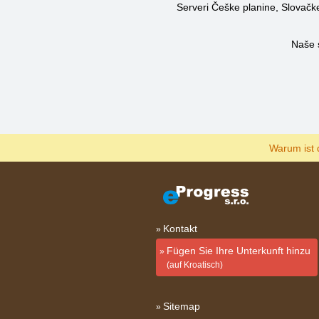
Serveri Češke planine, Slovačke 
Naše 
Warum ist 
Kontakt
Fügen Sie Ihre Unterkunft hinzu
(auf Kroatisch)
Sitemap