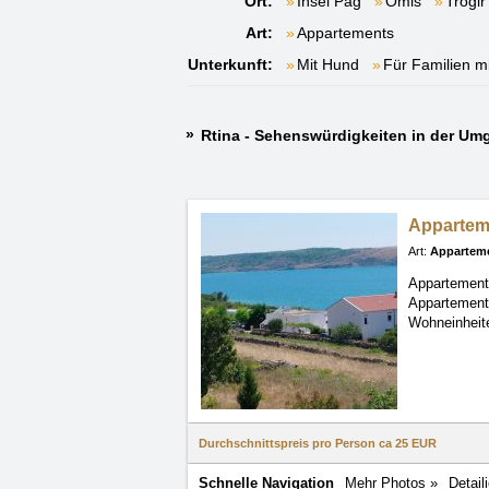
Ort:
Insel Pag
Omiš
Trogir
Art:
Appartements
Unterkunft:
Mit Hund
Für Familien m
Rtina - Sehenswürdigkeiten in der U
Apparteme
Art:
Appartem
Appartement
Appartemen
Wohneinheite
Durchschnittspreis pro Person ca
25 EUR
Schnelle Navigation
Mehr Photos »
Detail