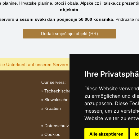
planine, Hrvatske planine, otoci i obala, Alpske.cz i Italske.cz prezenti
objekata
.
servere
u sezoni svaki dan posjecuje
50 000
korisnika
.
Pridružite 
Dodati smještajni objekt (HR)
ANZEIGEN
die Unterkunft auf unseren Servern am billigsten?
Ihre Privatsphä
Our servers:
Diese Website verwende
Tschechische Gebirge
zu ermöglichen und die
Slowakische Gebirge
anzupassen. Diese Tec
Kroatien
messen, um zu versteh
Website weiter zu entw
Datenschutz
Alle akzeptieren
Ic
Cookies