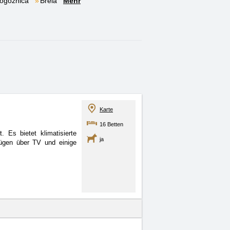
ogoznica
Brela
Mehr
Karte
16 Betten
 Es bietet klimatisierte
ja
fügen über TV und einige