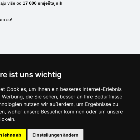
raju više od
17 000
smještajnih
nam se!
SCHLIESSEN
re ist uns wichtig
Verzeichnis der Unterkunft
t Cookies, um Ihnen ein besseres Internet-Erlebnis
Lastminute Dalmatien
 Werbung, die Sie sehen, besser an Ihre Bedürfnisse
hnologien nutzen wir außerdem, um Ergebnisse zu
en, woher unsere Besucher kommen oder um unsere
ickeln.
h lehne ab
Einstellungen ändern