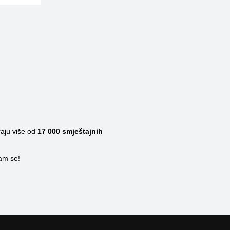
raju više od
17 000
smještajnih
nam se!