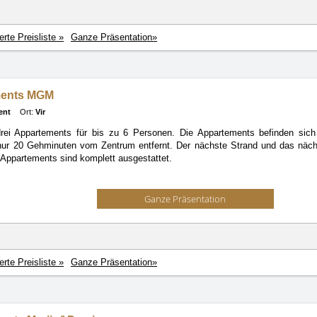
ierte Preisliste »
Ganze Präsentation»
ments MGM
ent
Ort:
Vir
drei Appartements für bis zu 6 Personen. Die Appartements befinden sich 
nur 20 Gehminuten vom Zentrum entfernt. Der nächste Strand und das näc
e Appartements sind komplett ausgestattet.
Ganze Präsentation
ierte Preisliste »
Ganze Präsentation»