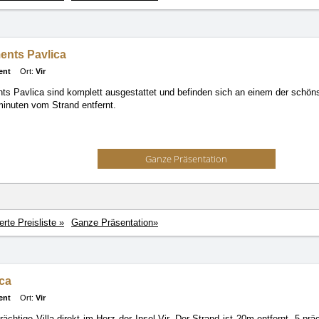
ents Pavlica
ent
Ort:
Vir
ts Pavlica sind komplett ausgestattet und befinden sich an einem der schöns
inuten vom Strand entfernt.
Ganze Präsentation
ierte Preisliste »
Ganze Präsentation»
oca
ent
Ort:
Vir
rächtige Villa direkt im Herz der Insel Vir. Der Strand ist 20m entfernt. 5 p