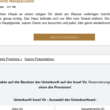
ents Marija&Damir
ent
Ort:
Vir
hren Urlaub an einem ruhigen Ort direkt am Wasser verbringen möchte
ts
genau richtig. Das Haus befindet sich nur 40m vom Strand entfernt. D
ie Hauptgründe, warum Gäste uns besuchen und jedes Jahr gerne wiederkom
Ganze Präsentation
ierte Preisliste »
Ganze Präsentation»
akte auf die Besitzer der Unterkunft auf der Insel Vir.
Reservierung
ohne die Provision!
Unterkunft Insel Vir - Auswahl der Unterkunftsart:
Alles (6)
Appartements (6)