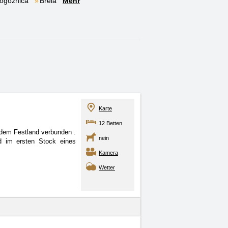
ogoznica
Brela
Mehr
Karte
12 Betten
it dem Festland verbunden
.
nein
d im ersten Stock eines
Kamera
Wetter