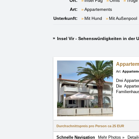
Ort:
Insel Pag
Omiš
Trogir
Art:
Appartements
Unterkunft:
Mit Hund
Mit Außenpool
Insel Vir - Sehenswürdigkeiten in de
Appartem
Art:
Appartem
Drei Apparte
Die Apparte
Familienhaus
Durchschnittspreis pro Person ca
25 EUR
Schnelle Navigation
Mehr Photos »
Detail