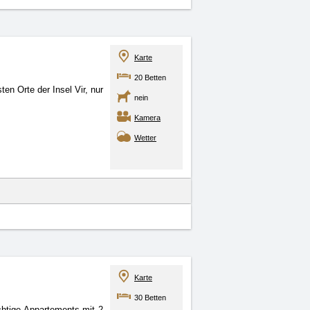
Karte
20 Betten
ten Orte der Insel Vir,
nur
nein
Kamera
Wetter
Karte
30 Betten
rächtige Appartements
mit 2