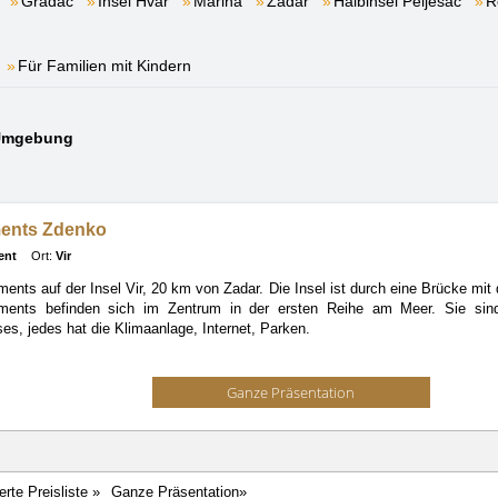
Gradac
Insel Hvar
Marina
Zadar
Halbinsel Pelješac
R
Für Familien mit Kindern
r Umgebung
ents Zdenko
ent
Ort:
Vir
ments auf der Insel Vir, 20 km von Zadar. Die Insel ist durch eine Brücke m
ments befinden sich im Zentrum in der ersten Reihe am Meer. Sie sin
es, jedes hat die Klimaanlage, Internet, Parken.
Ganze Präsentation
ierte Preisliste »
Ganze Präsentation»