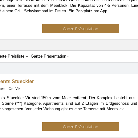
rn, einer Terrasse mit dem Meerblick. Die Kapazität von 4-5 Personen. Ein
d einem Grill. Schwimmbad im Freien. Ein Parkplatz pro App.
Ganze Präsentation
ierte Preisliste »
Ganze Präsentation»
ents Stueckler
ent
Ort:
Vir
nts Stueckler Vir sind 150m vom Meer entfernt. Der Komplex besteht aus 
ei Sterne (***) Kategorie. Apartments sind auf 2 Etagen im Erdgeschoss und
te vorgesehen. Von jeder Wohnung gibt es eine Terrasse mit Meerblick.
Ganze Präsentation