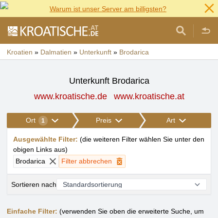
Warum ist unser Server am billigsten?
Kroatien
»
Dalmatien
»
Unterkunft
»
Brodarica
Unterkunft Brodarica
www.kroatische.de
www.kroatische.at
Ort
Preis
Art
1
Ausgewählte Filter
:
(
die weiteren Filter wählen Sie unter den
obigen Links aus
)
Brodarica
Filter abbrechen
Sortieren nach
Einfache Filter:
(verwenden Sie oben die erweiterte Suche, um