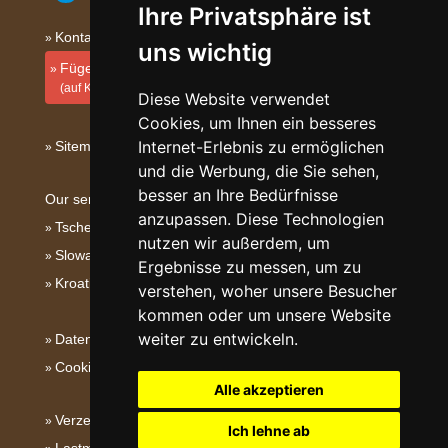
Ihre Privatsphäre ist
Kontakt
uns wichtig
Fügen Sie Ihre Unterkunft hinzu
(auf Kroatisch)
Diese Website verwendet
Cookies, um Ihnen ein besseres
Internet-Erlebnis zu ermöglichen
Sitemap
und die Werbung, die Sie sehen,
besser an Ihre Bedürfnisse
Our servers:
anzupassen. Diese Technologien
Tschechische Gebirge
nutzen wir außerdem, um
Slowakische Gebirge
Ergebnisse zu messen, um zu
Kroatien
verstehen, woher unsere Besucher
kommen oder um unsere Website
weiter zu entwickeln.
Datenschutz
Cookies
Alle akzeptieren
Verzeichnis der Unterkunft
Ich lehne ab