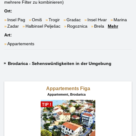
mehrere Filter zu kombinieren)
Ort:
Insel Pag
Omiš
Trogir
Gradac
Insel Hvar
Marina
Zadar
Halbinsel Pelješac
Rogoznica
Brela
Mehr
Art:
Appartements
Brodarica - Sehenswürdigkeiten in der Umgebung
Appartements Figa
Appartement,
Brodarica
TIP !