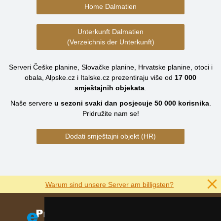
Home Dalmatien
Unterkunft Dalmatien
(Verzeichnis der Unterkunft)
Serveri Češke planine, Slovačke planine, Hrvatske planine, otoci i
obala, Alpske.cz i Italske.cz prezentiraju više od
17 000
smještajnih objekata
.
Naše servere
u sezoni svaki dan posjecuje
50 000
korisnika
.
Pridružite nam se!
Dodati smještajni objekt (HR)
Warum sind unsere Server am billigsten?