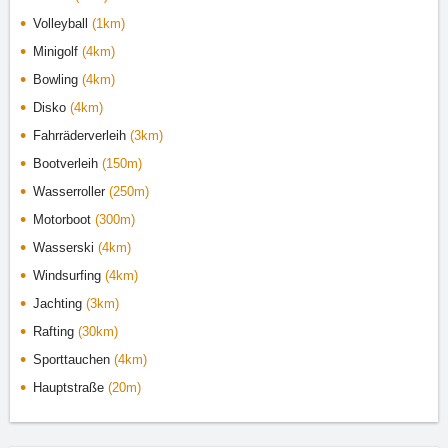
Volleyball
(1km)
Minigolf
(4km)
Bowling
(4km)
Disko
(4km)
Fahrräderverleih
(3km)
Bootverleih
(150m)
Wasserroller
(250m)
Motorboot
(300m)
Wasserski
(4km)
Windsurfing
(4km)
Jachting
(3km)
Rafting
(30km)
Sporttauchen
(4km)
Hauptstraße
(20m)