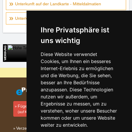
Unterkunft auf der Landkarte - Mitteldalmatien
Unterkunft auf der Landkarte - Norddalmatien
Ihre Privatsphäre ist
uns wichtig
Hohe Tatra
Diese Website verwendet
Direkte Kontakte auf die Unterkunft in der Slowakei
Cookies, um Ihnen ein besseres
Internet-Erlebnis zu ermöglichen
Warum sind unsere Server am billigsten?
und die Werbung, die Sie sehen,
besser an Ihre Bedürfnisse
anzupassen. Diese Technologien
nutzen wir außerdem, um
Ergebnisse zu messen, um zu
Fügen Sie Ihre Unterkunft hinzu
verstehen, woher unsere Besucher
(auf Kroatisch)
kommen oder um unsere Website
weiter zu entwickeln.
Verzeichnis der Unterkunft