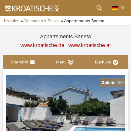
Kroatien
»
Dalmatien
»
Poljica
»
Appartements Šaneta
Appartements Šaneta
www.kroatische.de
www.kroatische.at
Übersicht
Menu
Buchung
Galerie >>>