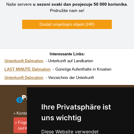
Naše servere
u sezoni svaki dan posjecuje
50 000
korisnika
.
Pridružite nam se!
Dodati smještajni objekt (HR)
Interessante Links:
Unterkunft Dalmatien
Unterkunft auf Landkarten
LAST MINUTE Dalmatien
Günstige Aufenthalte in Kroatien
Unterkunft Dalmatien
Verzeichnis der Unterkunft
Ihre Privatsphäre ist
Kontakt
uns wichtig
Fügen Sie Ihre Unterkunft hinzu
(auf Kroatisch)
Diese Website verwendet