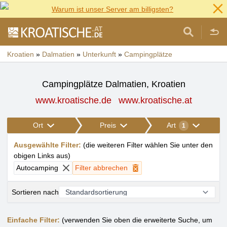
Warum ist unser Server am billigsten?
Kroatien
»
Dalmatien
»
Unterkunft
»
Campingplätze
Campingplätze Dalmatien, Kroatien
www.kroatische.de
www.kroatische.at
Ort
Preis
Art
1
Ausgewählte Filter
:
(
die weiteren Filter wählen Sie unter den
obigen Links aus
)
Autocamping
Filter abbrechen
Sortieren nach
Einfache Filter:
(verwenden Sie oben die erweiterte Suche, um