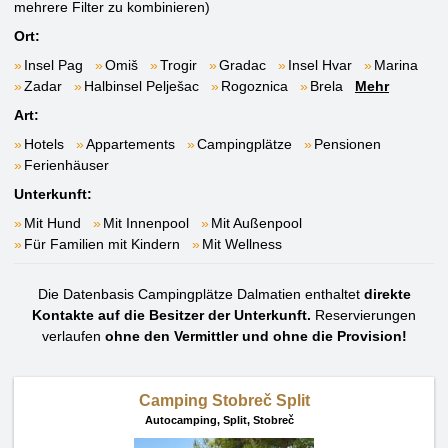
mehrere Filter zu kombinieren)
Ort:
Insel Pag
Omiš
Trogir
Gradac
Insel Hvar
Marina
Zadar
Halbinsel Pelješac
Rogoznica
Brela
Mehr
Art:
Hotels
Appartements
Campingplätze
Pensionen
Ferienhäuser
Unterkunft:
Mit Hund
Mit Innenpool
Mit Außenpool
Für Familien mit Kindern
Mit Wellness
Die Datenbasis Campingplätze Dalmatien enthaltet
direkte
Kontakte auf die Besitzer der Unterkunft.
Reservierungen
verlaufen
ohne den Vermittler und ohne die Provision!
Camping Stobreč Split
Autocamping,
Split, Stobreč