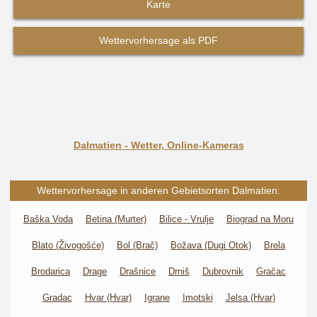
Karte
Wettervorhersage als PDF
Dalmatien - Wetter, Online-Kameras
Wettervorhersage in anderen Gebietsorten Dalmatien:
Baška Voda
Betina (Murter)
Bilice - Vrulje
Biograd na Moru
Blato (Živogošće)
Bol (Brač)
Božava (Dugi Otok)
Brela
Brodarica
Drage
Drašnice
Drniš
Dubrovnik
Gračac
Gradac
Hvar (Hvar)
Igrane
Imotski
Jelsa (Hvar)