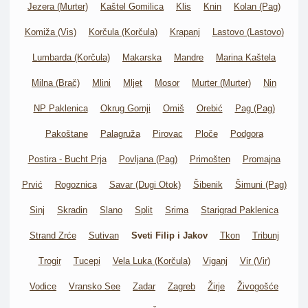
Jezera (Murter)
Kaštel Gomilica
Klis
Knin
Kolan (Pag)
Komiža (Vis)
Korčula (Korčula)
Krapanj
Lastovo (Lastovo)
Lumbarda (Korčula)
Makarska
Mandre
Marina Kaštela
Milna (Brač)
Mlini
Mljet
Mosor
Murter (Murter)
Nin
NP Paklenica
Okrug Gornji
Omiš
Orebić
Pag (Pag)
Pakoštane
Palagruža
Pirovac
Ploče
Podgora
Postira - Bucht Prja
Povljana (Pag)
Primošten
Promajna
Prvić
Rogoznica
Savar (Dugi Otok)
Šibenik
Šimuni (Pag)
Sinj
Skradin
Slano
Split
Srima
Starigrad Paklenica
Strand Zrće
Sutivan
Sveti Filip i Jakov
Tkon
Tribunj
Trogir
Tucepi
Vela Luka (Korčula)
Viganj
Vir (Vir)
Vodice
Vransko See
Zadar
Zagreb
Žirje
Živogošće