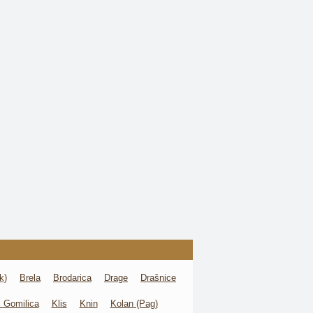
k)
Brela
Brodarica
Drage
Drašnice
l Gomilica
Klis
Knin
Kolan (Pag)