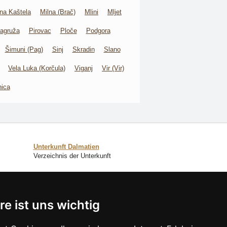
na Kaštela
Milna (Brač)
Mlini
Mljet
agruža
Pirovac
Ploče
Podgora
Šimuni (Pag)
Sinj
Skradin
Slano
Vela Luka (Korčula)
Viganj
Vir (Vir)
nica
Unterkunft Dalmatien
Verzeichnis der Unterkunft
SCHLIESSEN
re ist uns wichtig
Verzeichnis der Unterkunft
Lastminute Dalmatien