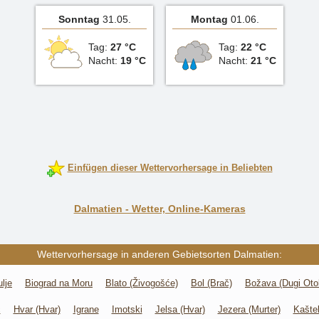
Sonntag
31.05.
Montag
01.06.
Tag:
27 °C
Tag:
22 °C
Nacht:
19 °C
Nacht:
21 °C
Einfügen dieser Wettervorhersage in Beliebten
Dalmatien - Wetter, Online-Kameras
Wettervorhersage in anderen Gebietsorten Dalmatien:
ulje
Biograd na Moru
Blato (Živogošće)
Bol (Brač)
Božava (Dugi Oto
c
Hvar (Hvar)
Igrane
Imotski
Jelsa (Hvar)
Jezera (Murter)
Kašte