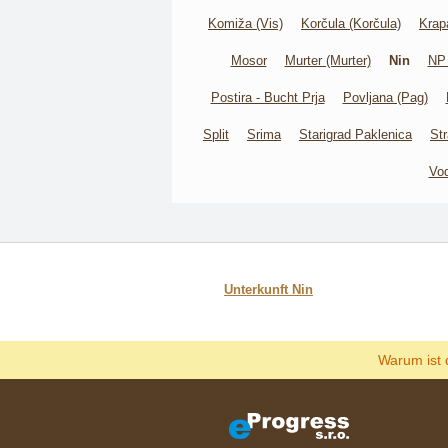
Komiža (Vis)
Korčula (Korčula)
Krap
Mosor
Murter (Murter)
Nin
NP 
Postira - Bucht Prja
Povljana (Pag)
Split
Srima
Starigrad Paklenica
St
Vod
Unterkunft Nin
Warum ist 