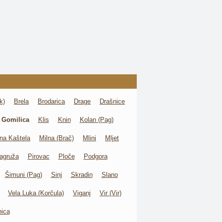
k)
Brela
Brodarica
Drage
Drašnice
 Gomilica
Klis
Knin
Kolan (Pag)
na Kaštela
Milna (Brač)
Mlini
Mljet
agruža
Pirovac
Ploče
Podgora
Šimuni (Pag)
Sinj
Skradin
Slano
Vela Luka (Korčula)
Viganj
Vir (Vir)
nica