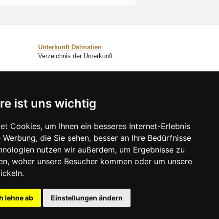
Unterkunft Dalmatien
Verzeichnis der Unterkunft
SCHLIESSEN
re ist uns wichtig
Verzeichnis der Unterkunft
Lastminute Dalmatien
t Cookies, um Ihnen ein besseres Internet-Erlebnis
 Werbung, die Sie sehen, besser an Ihre Bedürfnisse
hnologien nutzen wir außerdem, um Ergebnisse zu
en, woher unsere Besucher kommen oder um unsere
ickeln.
h lehne ab
Einstellungen ändern