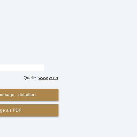
Quelle:
www.yr.no
ersage - detailliert
ge als PDF