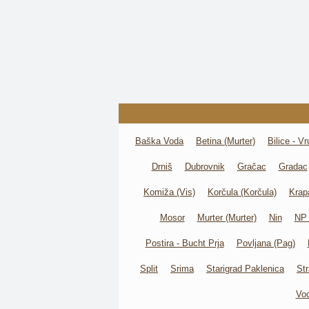
Baška Voda
Betina (Murter)
Bilice - Vr
Drniš
Dubrovnik
Gračac
Gradac
Komiža (Vis)
Korčula (Korčula)
Krap
Mosor
Murter (Murter)
Nin
NP 
Postira - Bucht Prja
Povljana (Pag)
Split
Srima
Starigrad Paklenica
St
Vod