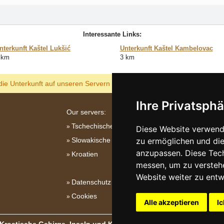
Interessante Links:
nterkunft Kaštel Lukšić
Unterkunft Kaštel Kambelovac
 km
3 km
ANZEIGEN
die Unterkunft auf unseren Servern am billigsten?
Ihre Privatsphä
Our servers:
Tschechische Gebirge
Diese Website verwende
Slowakische Gebirge
zu ermöglichen und die
anzupassen. Diese Tec
Kroatien
messen, um zu versteh
Website weiter zu entw
Datenschutz
Cookies
Alle akzeptieren
Ic