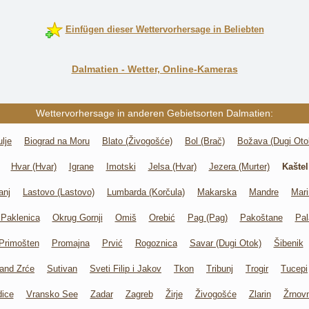
Einfügen dieser Wettervorhersage in Beliebten
Dalmatien - Wetter, Online-Kameras
Wettervorhersage in anderen Gebietsorten Dalmatien:
ulje
Biograd na Moru
Blato (Živogošće)
Bol (Brač)
Božava (Dugi Oto
Hvar (Hvar)
Igrane
Imotski
Jelsa (Hvar)
Jezera (Murter)
Kaštel
anj
Lastovo (Lastovo)
Lumbarda (Korčula)
Makarska
Mandre
Mari
Paklenica
Okrug Gornji
Omiš
Orebić
Pag (Pag)
Pakoštane
Pal
Primošten
Promajna
Prvić
Rogoznica
Savar (Dugi Otok)
Šibenik
rand Zrće
Sutivan
Sveti Filip i Jakov
Tkon
Tribunj
Trogir
Tucepi
ice
Vransko See
Zadar
Zagreb
Žirje
Živogošće
Zlarin
Žrnov