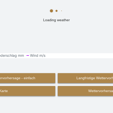
Loading weather
ervorhersage - einfach
Langfristige Wettervorh
Karte
Wettervorhersa