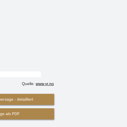
Quelle:
www.yr.no
ersage - detailliert
ge als PDF