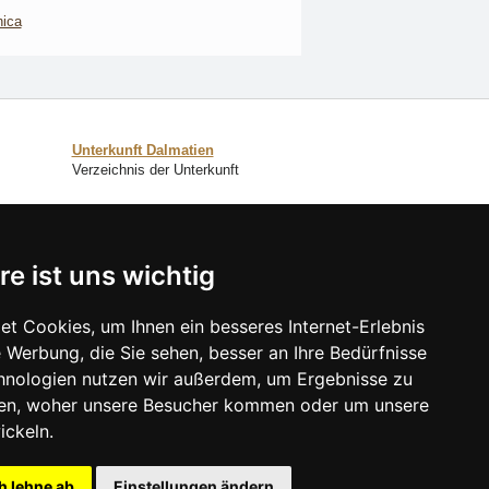
nica
Unterkunft Dalmatien
Verzeichnis der Unterkunft
SCHLIESSEN
re ist uns wichtig
Verzeichnis der Unterkunft
Lastminute Dalmatien
t Cookies, um Ihnen ein besseres Internet-Erlebnis
 Werbung, die Sie sehen, besser an Ihre Bedürfnisse
hnologien nutzen wir außerdem, um Ergebnisse zu
en, woher unsere Besucher kommen oder um unsere
ickeln.
h lehne ab
Einstellungen ändern