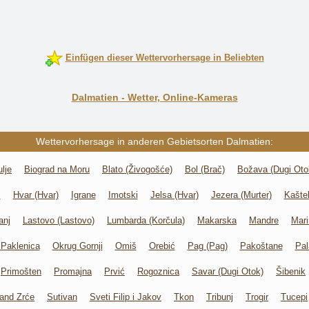
Einfügen dieser Wettervorhersage in Beliebten
Dalmatien - Wetter, Online-Kameras
Wettervorhersage in anderen Gebietsorten Dalmatien:
ulje
Biograd na Moru
Blato (Živogošće)
Bol (Brač)
Božava (Dugi Oto
c
Hvar (Hvar)
Igrane
Imotski
Jelsa (Hvar)
Jezera (Murter)
Kašte
anj
Lastovo (Lastovo)
Lumbarda (Korčula)
Makarska
Mandre
Mari
Paklenica
Okrug Gornji
Omiš
Orebić
Pag (Pag)
Pakoštane
Pal
Primošten
Promajna
Prvić
Rogoznica
Savar (Dugi Otok)
Šibenik
rand Zrće
Sutivan
Sveti Filip i Jakov
Tkon
Tribunj
Trogir
Tucepi