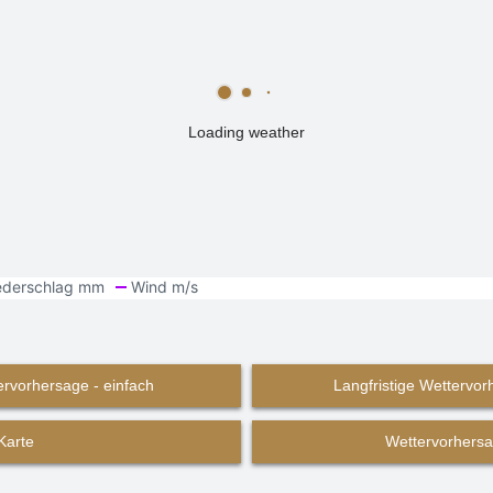
Loading weather
ervorhersage - einfach
Langfristige Wettervorh
Karte
Wettervorhersa