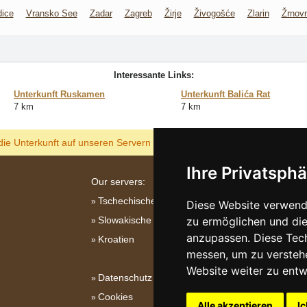
ice
Vransko See
Zadar
Zagreb
Žirje
Živogošće
Zlarin
Žrnov
Interessante Links:
Unterkunft Ruskamen
Unterkunft Balića Rat
7 km
7 km
ANZEIGEN
die Unterkunft auf unseren Servern am billigsten?
Ihre Privatsphä
Our servers:
Tschechische Gebirge
Diese Website verwende
Slowakische Gebirge
zu ermöglichen und die
anzupassen. Diese Tec
Kroatien
messen, um zu versteh
Website weiter zu entw
Datenschutz
Cookies
Alle akzeptieren
Ic