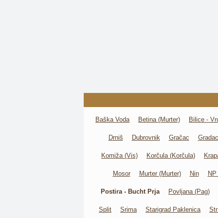
Baška Voda
Betina (Murter)
Bilice - Vr
Drniš
Dubrovnik
Gračac
Grada
Komiža (Vis)
Korčula (Korčula)
Krap
Mosor
Murter (Murter)
Nin
NP 
Postira - Bucht Prja
Povljana (Pag)
Split
Srima
Starigrad Paklenica
St