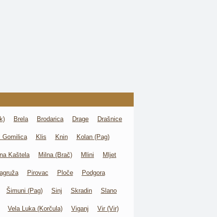
k)
Brela
Brodarica
Drage
Drašnice
l Gomilica
Klis
Knin
Kolan (Pag)
na Kaštela
Milna (Brač)
Mlini
Mljet
agruža
Pirovac
Ploče
Podgora
Šimuni (Pag)
Sinj
Skradin
Slano
Vela Luka (Korčula)
Viganj
Vir (Vir)