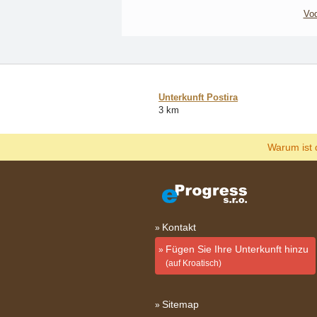
Vod
Unterkunft Postira
3 km
Warum ist 
Kontakt
Fügen Sie Ihre Unterkunft hinzu
(auf Kroatisch)
Sitemap