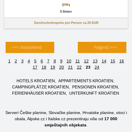
8 Betten
Durchschnittspreis pro Person ca
20 EUR
<<< Vorstehend
Folgend >>>
1
2
3
4
5
6
7
8
9
10
11
12
13
14
15
16
17
18
19
20
21
22
23
24
HOTELS KROATIEN
APPARTEMENTS KROATIEN
CAMPINGPLÄTZE KROATIEN
PENSIONEN KROATIEN
FERIENHÄUSER KROATIEN
UNTERKUNFT KROATIEN
Serveri Češke planine, Slovačke planine, Hrvatske planine, otoci i
obala, Alpske.cz i Italske.cz prezentiraju više od
17 000
smještajnih objekata
.