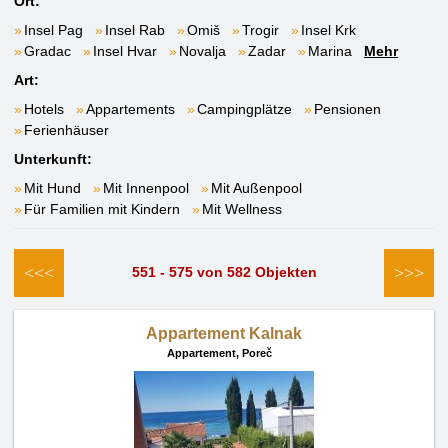
Ort:
Insel Pag
Insel Rab
Omiš
Trogir
Insel Krk
Gradac
Insel Hvar
Novalja
Zadar
Marina
Mehr
Art:
Hotels
Appartements
Campingplätze
Pensionen
Ferienhäuser
Unterkunft:
Mit Hund
Mit Innenpool
Mit Außenpool
Für Familien mit Kindern
Mit Wellness
<<<
>>>
551 - 575 von 582 Objekten
Appartement Kalnak
Appartement,
Poreč