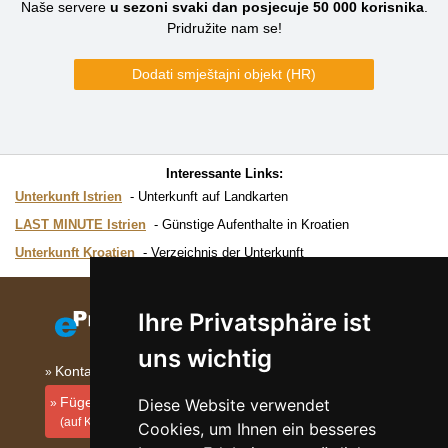
Naše servere
u sezoni svaki dan posjecuje
50 000
korisnika
.
Pridružite nam se!
Dodati smještajni objekt (HR)
Interessante Links:
Unterkunft Istrien
Unterkunft auf Landkarten
LAST MINUTE Istrien
Günstige Aufenthalte in Kroatien
Unterkunft Kroatien
Verzeichnis der Unterkunft
Ihre Privatsphäre ist
uns wichtig
Kontakt
Fügen Sie Ihre Unterkunft hinzu
Diese Website verwendet
(auf Kroatisch)
Cookies, um Ihnen ein besseres