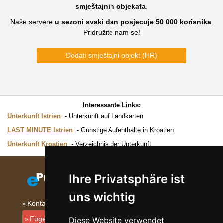
smještajnih objekata
.
Naše servere
u sezoni svaki dan posjecuje
50 000
korisnika
.
Pridružite nam se!
Dodati smještajni objekt (HR)
Interessante Links:
Unterkunft Istrien
Unterkunft auf Landkarten
LAST MINUTE Istrien
Günstige Aufenthalte in Kroatien
Unterkunft Kroatien
Verzeichnis der Unterkunft
Ihre Privatsphäre ist
uns wichtig
Kontakt
Fügen Sie Ihre Unterkunft hinzu
Diese Website verwendet