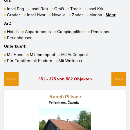
Ort:
Insel Pag
Insel Rab
Omiš
Trogir
Insel Krk
Gradac
Insel Hvar
Novalja
Zadar
Marina
Mehr
Art:
Hotels
Appartements
Campingplätze
Pensionen
Ferienhäuser
Unterkunft:
Mit Hund
Mit Innenpool
Mit Außenpool
Für Familien mit Kindern
Mit Wellness
<<<
>>>
351 - 375 von 582 Objekten
Ranch Plitvice
Ferienhaus,
Čatrnja