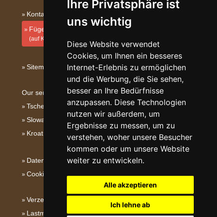
Ihre Privatsphäre ist
Kontakt
uns wichtig
Fügen Sie Ihre Unterkunft hinzu
(auf Kroatisch)
Diese Website verwendet
Cookies, um Ihnen ein besseres
Internet-Erlebnis zu ermöglichen
Sitemap
und die Werbung, die Sie sehen,
besser an Ihre Bedürfnisse
Our servers:
anzupassen. Diese Technologien
Tschechische Gebirge
nutzen wir außerdem, um
Slowakische Gebirge
Ergebnisse zu messen, um zu
Kroatien
verstehen, woher unsere Besucher
kommen oder um unsere Website
weiter zu entwickeln.
Datenschutz
Cookies
Alle akzeptieren
Verzeichnis der Unterkunft
Ich lehne ab
Lastminute Kvarner