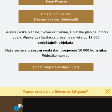
Home Kvarner
Unterkunft Kvarner
(Verzeichnis der Unterkunft)
Serveri Češke planine, Slovačke planine, Hrvatske planine, otoci i
obala, Alpske.cz i Italske.cz prezentiraju više od
17 000
smještajnih objekata
.
Naše servere
u sezoni svaki dan posjecuje
50 000
korisnika
.
Pridružite nam se!
Dodati smještajni objekt (HR)
Warum sind unsere Server am billigsten?