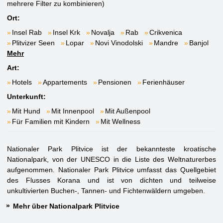
mehrere Filter zu kombinieren)
Ort:
Insel Rab
Insel Krk
Novalja
Rab
Crikvenica
Plitvizer Seen
Lopar
Novi Vinodolski
Mandre
Banjol
Mehr
Art:
Hotels
Appartements
Pensionen
Ferienhäuser
Unterkunft:
Mit Hund
Mit Innenpool
Mit Außenpool
Für Familien mit Kindern
Mit Wellness
Nationaler Park Plitvice ist der bekannteste kroatische
Nationalpark, von der UNESCO in die Liste des Weltnaturerbes
aufgenommen. Nationaler Park Plitvice umfasst das Quellgebiet
des Flusses Korana und ist von dichten und teilweise
unkultivierten Buchen-, Tannen- und Fichtenwäldern umgeben.
Mehr über Nationalpark Plitvice