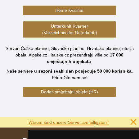
Home Kvarner
Unterkunft Kvarner
(Verzeichnis der Unterkunft)
Serveri Češke planine, Slovačke planine, Hrvatske planine, otoci i
obala, Alpske.cz i Italske.cz prezentiraju više od
17 000
smještajnih objekata
.
Naše servere
u sezoni svaki dan posjecuje
50 000
korisnika
.
Pridružite nam se!
Dodati smještajni objekt (HR)
Warum sind unsere Server am billigsten?