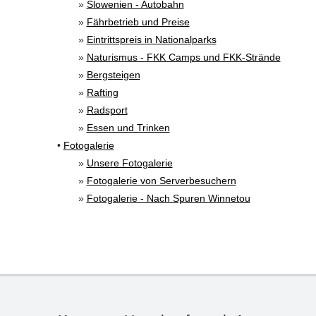
»
Slowenien - Autobahn
»
Fährbetrieb und Preise
»
Eintrittspreis in Nationalparks
»
Naturismus - FKK Camps und FKK-Strände
»
Bergsteigen
»
Rafting
»
Radsport
»
Essen und Trinken
•
Fotogalerie
»
Unsere Fotogalerie
»
Fotogalerie von Serverbesuchern
»
Fotogalerie - Nach Spuren Winnetou