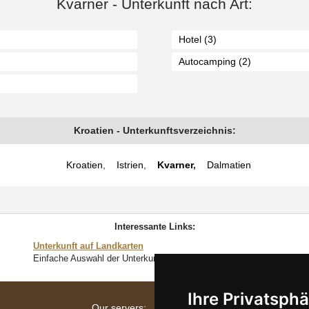
Kvarner - Unterkunft nach Art:
Hotel (3)
Autocamping (2)
Kroatien - Unterkunftsverzeichnis:
Kroatien
,
Istrien
,
Kvarner
,
Dalmatien
Interessante Links:
Unterkunft auf Landkarten
Einfache Auswahl der Unterkunft direkt auf der Landkarte
Ihre Privatsphä
Our servers: