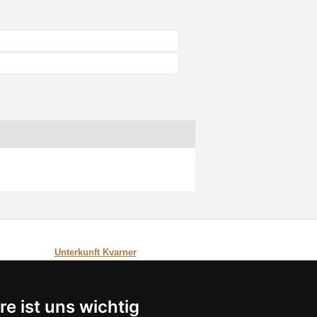
Unterkunft Kvarner
Verzeichnis der Unterkunft
re ist uns wichtig
Verzeichnis der Unterkunft