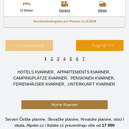
10 Betten
Kamera
Wetter
Durchschnittspreis pro Person ca
15 EUR
<<< Vorstehend
Folgend >>>
1
2
3
4
5
6
7
HOTELS KVARNER
APPARTEMENTS KVARNER
CAMPINGPLÄTZE KVARNER
PENSIONEN KVARNER
FERIENHÄUSER KVARNER
UNTERKUNFT KVARNER
Home Kvarner
Serveri Češke planine, Slovačke planine, Hrvatske planine, otoci i
obala, Alpske.cz i Italske.cz prezentiraju više od
17 000