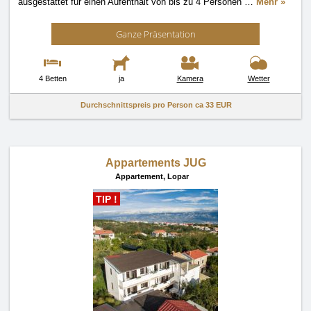
ausgestattet für einen Aufenthalt von bis zu 4 Personen
…
Mehr »
Ganze Präsentation
4 Betten
ja
Kamera
Wetter
Durchschnittspreis pro Person ca
33 EUR
Appartements JUG
Appartement,
Lopar
TIP !