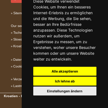
Diese Website verwendet
Cookies, um Ihnen ein besseres
Internet-Erlebnis zu ermöglichen
Sitemap
und die Werbung, die Sie sehen,
besser an Ihre Bedürfnisse
Our servers:
anzupassen. Diese Technologien
Tschechische Gebirge
nutzen wir außerdem, um
Slowakische Gebirge
Ergebnisse zu messen, um zu
Kroatien
verstehen, woher unsere Besucher
kommen oder um unsere Website
weiter zu entwickeln.
Datenschutz
Cookies
Alle akzeptieren
Verzeichnis der Unterkunft
Ich lehne ab
Lastminute Kvarner
Einstellungen ändern
Kroatien - Kroatische Gebirge, Inseln und Küste
- Copyright ©
2003-2026
eProgress s.r.o.