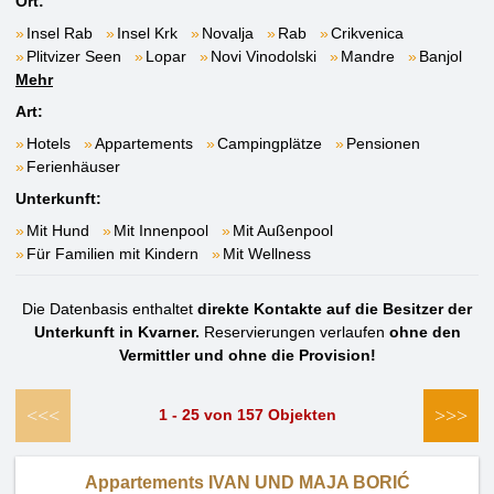
Ort:
Insel Rab
Insel Krk
Novalja
Rab
Crikvenica
Plitvizer Seen
Lopar
Novi Vinodolski
Mandre
Banjol
Mehr
Art:
Hotels
Appartements
Campingplätze
Pensionen
Ferienhäuser
Unterkunft:
Mit Hund
Mit Innenpool
Mit Außenpool
Für Familien mit Kindern
Mit Wellness
Die Datenbasis enthaltet
direkte Kontakte auf die Besitzer der
Unterkunft in Kvarner.
Reservierungen verlaufen
ohne den
Vermittler und ohne die Provision!
<<<
>>>
1 - 25 von 157 Objekten
Appartements IVAN UND MAJA BORIĆ