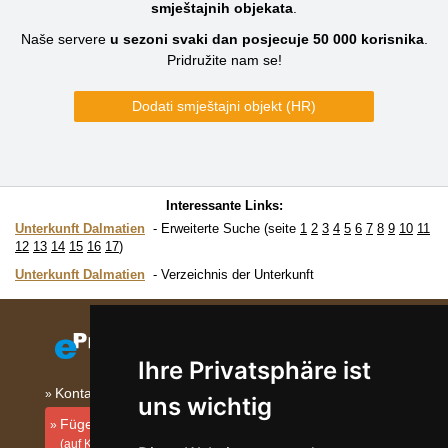
smještajnih objekata
.
Naše servere
u sezoni svaki dan posjecuje
50 000
korisnika
.
Pridružite nam se!
Dodati smještajni objekt (HR)
Interessante Links:
Unterkunft Dalmatien
Erweiterte Suche (seite
1
2
3
4
5
6
7
8
9
10
11
12
13
14
15
16
17
)
Unterkunft Dalmatien
Verzeichnis der Unterkunft
Ihre Privatsphäre ist
Kontakt
uns wichtig
Fügen Sie Ihre Unterkunft hinzu
(auf Kroatisch)