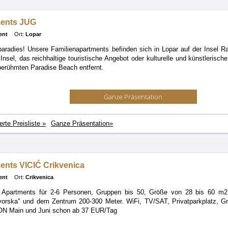
ents JUG
ent
Ort:
Lopar
aradies! Unsere Familienapartments befinden sich in Lopar auf der Insel Ra
Insel, das reichhaltige touristische Angebot oder kulturelle und künstlerisc
erühmten Paradise Beach entfernt.
Ganze Präsentation
ierte Preisliste »
Ganze Präsentation»
ents VICIĆ Crikvenica
ent
Ort:
Crikvenica
- Apartments für 2-6 Personen, Gruppen bis 50, Größe von 28 bis 60 m2
vorska"
und dem Zentrum 200-300 Meter. WiFi, TV/SAT, Privatparkplatz, Gr
ON Main und Juni schon ab 37 EUR/Tag