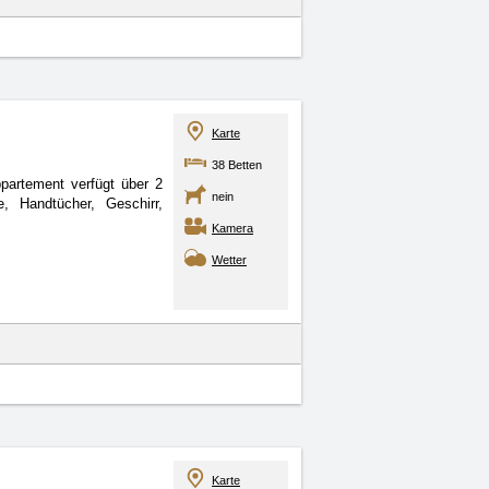
Karte
38 Betten
partement verfügt über 2
nein
, Handtücher, Geschirr,
Kamera
Wetter
Karte