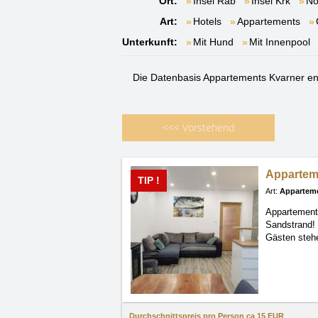
Ort:
Insel Rab
Insel Krk
No
Art:
Hotels
Appartements
Unterkunft:
Mit Hund
Mit Innenpool
Die Datenbasis Appartements Kvarner en
<<<
Vorstehend
Appartem
TIP !
Art:
Appartem
Appartemen
Sandstrand
Gästen stehe
Durchschnittspreis pro Person ca
15 EUR