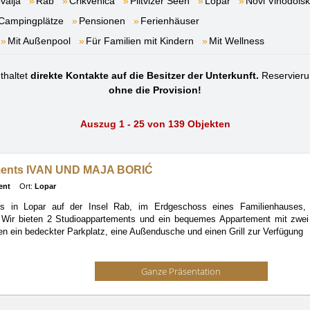
valja
Rab
Crikvenica
Plitvizer Seen
Lopar
Novi Vinodolsk
Campingplätze
Pensionen
Ferienhäuser
Mit Außenpool
Für Familien mit Kindern
Mit Wellness
thaltet
direkte Kontakte auf die Besitzer der Unterkunft.
Reservieru
ohne die Provision!
Auszug 1 - 25 von 139 Objekten
ents IVAN UND MAJA BORIĆ
ent
Ort:
Lopar
ts in Lopar auf der Insel Rab, im Erdgeschoss eines Familienhauses
!
Wir bieten 2 Studioappartements und ein bequemes Appartement mit zwe
n ein bedeckter Parkplatz, eine Außendusche und einen Grill zur Verfügung
Ganze Präsentation