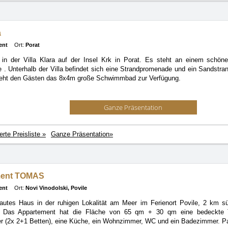
a
ent
Ort:
Porat
in der Villa Klara auf der Insel Krk in Porat. Es steht an einem schönen
pe
. Unterhalb der Villa befindet sich eine Strandpromenade und ein Sandstrand
teht den Gästen das 8x4m große Schwimmbad zur Verfügung.
Ganze Präsentation
ierte Preisliste »
Ganze Präsentation»
ment TOMAS
ent
Ort:
Novi Vinodolski, Povile
autes Haus in der ruhigen Lokalität am Meer im Ferienort Povile, 2 km sü
. Das Appartement hat die Fläche von 65 qm + 30 qm eine bedeckte Te
r (2x 2+1 Betten), eine Küche, ein Wohnzimmer, WC und ein Badezimmer. Pa