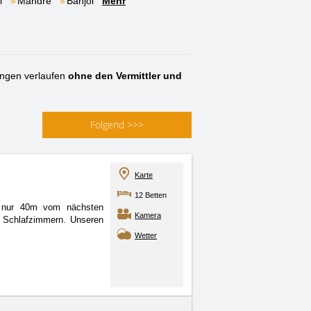
i
Mandre
Banjol
Mehr
ngen verlaufen
ohne den Vermittler und
Folgend
>>>
Karte
12 Betten
, nur 40m vom nächsten
Kamera
i Schlafzimmern. Unseren
Wetter