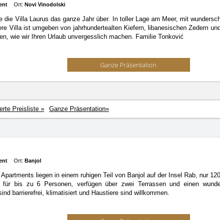
ent
Ort:
Novi Vinodolski
 die Villa Laurus das ganze Jahr über. In toller Lage am Meer, mit wundersc
re Villa ist umgeben von jahrhundertealten Kiefern, libanesischen Zedern
sen, wie wir Ihren Urlaub unvergesslich machen. Familie Tonković
Ganze Präsentation
ierte Preisliste »
Ganze Präsentation»
ent
Ort:
Banjol
 Apartments liegen in einem ruhigen Teil von Banjol auf der Insel Rab, nur 1
z für bis zu 6 Personen, verfügen über zwei Terrassen und einen wunde
ind barrierefrei, klimatisiert und Haustiere sind willkommen.