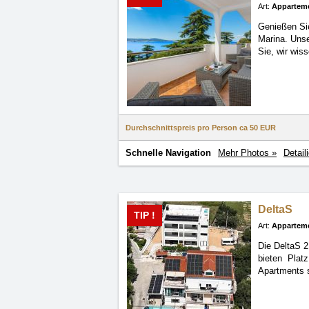
Art:
Appartem
Genießen Sie
Marina. Unse
Sie, wir wis
Durchschnittspreis pro Person ca
50 EUR
Schnelle Navigation
Mehr Photos »
Detail
DeltaS
TIP !
Art:
Appartem
Die DeltaS 2
bieten Plat
Apartments s