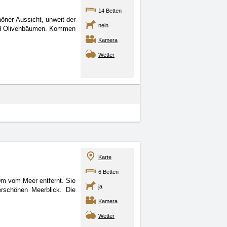
14 Betten
höner Aussicht, unweit der
nein
 und Olivenbäumen. Kommen
Kamera
Wetter
Karte
6 Betten
20m vom Meer entfernt.
Sie
ja
rschönen Meerblick. Die
Kamera
Wetter