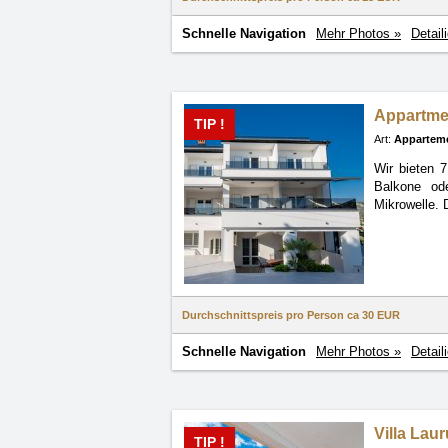
Schnelle Navigation
Mehr Photos »
Detail
Appartme
TIP !
Art:
Appartem
Wir bieten 
Balkone
od
Mikrowelle. 
Durchschnittspreis pro Person ca
30 EUR
Schnelle Navigation
Mehr Photos »
Detail
Villa Lau
TIP !