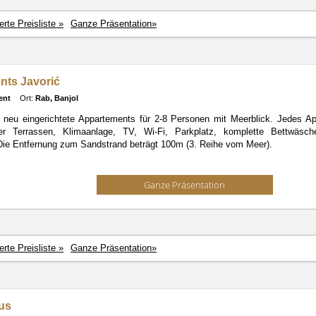
ierte Preisliste »
Ganze Präsentation»
nts Javorić
ent
Ort:
Rab, Banjol
7 neu eingerichtete Appartements für 2-8 Personen mit Meerblick. Jedes Ap
er Terrassen, Klimaanlage, TV, Wi-Fi, Parkplatz, komplette Bettwäsche
Die Entfernung zum Sandstrand beträgt 100m (3. Reihe vom Meer).
Ganze Präsentation
ierte Preisliste »
Ganze Präsentation»
rus