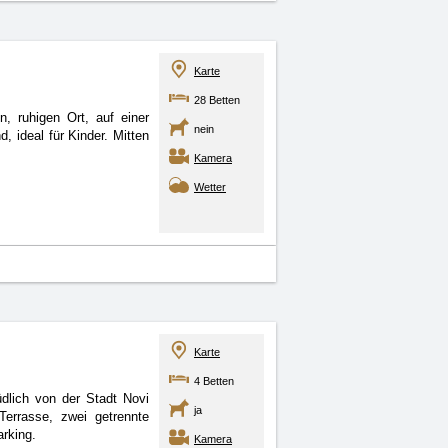
Karte
28 Betten
, ruhigen Ort, auf einer
nein
, ideal für Kinder. Mitten
Kamera
Wetter
Karte
4 Betten
dlich von der Stadt Novi
ja
rrasse, zwei getrennte
rking.
Kamera