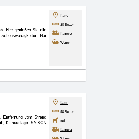
Karte
20 Betten
b. Hier genießen Sie alle
Kamera
he Sehenswürdigkeiten. Nur
Wetter
Karte
50 Betten
, Entfernung vom Strand
nein
ill, Klimaanlage. SAISON
Kamera
Wetter