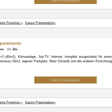
Ganze Präsentation
ierte Preisliste »
Ganze Präsentation»
partements
ent
Ort:
Šilo
+2 (45m2), Klimaanlage, Sat-TV, Internet, komplett ausgestattet für einen
Terrasse 24m2, eigener Parkplatz, Meer (Strand) und alle anderen Einrichtu
Ganze Präsentation
ierte Preisliste »
Ganze Präsentation»