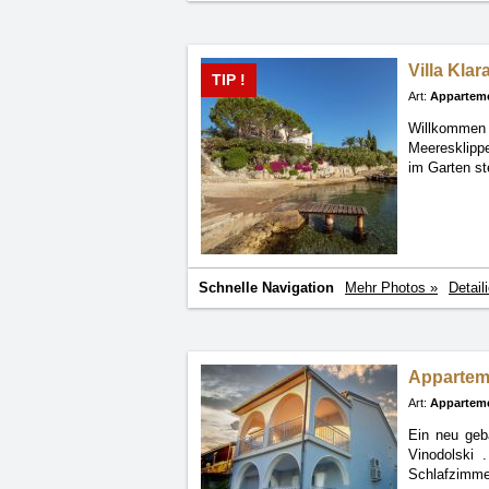
Villa Klar
TIP !
Art:
Appartem
Willkommen 
Meeresklip
im Garten s
Schnelle Navigation
Mehr Photos »
Detail
Apparte
Art:
Appartem
Ein neu geb
Vinodolski
Schlafzimme