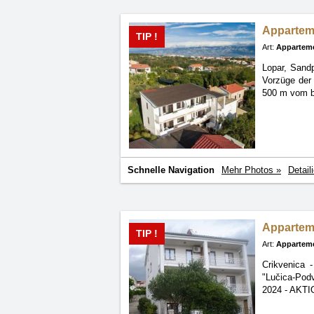
Appartem
TIP !
Art:
Appartem
Lopar, Sandp
Vorzüge der 
500 m vom b
Schnelle Navigation
Mehr Photos »
Detail
Appartem
TIP !
Art:
Appartem
Crikvenica 
"Lučica-Pod
2024 - AKTI