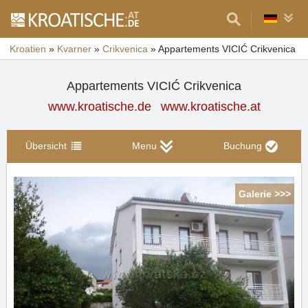
Kroatien
»
Kvarner
»
Crikvenica
»
Appartements VICIĆ Crikvenica
Appartements VICIĆ Crikvenica
www.kroatische.de
www.kroatische.at
Übersicht
Menu
Buchung
Galerie >>>