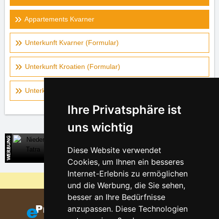
Appartements Kvarner
Unterkunft Kvarner (Formular)
Unterkunft Kroatien (Formular)
Unterkunft auf der Landkarte - Kvarner
Ihre Privatsphäre ist
uns wichtig
Niedere Tatra
Diese Website verwendet
Direkte Kontakte auf die Unterkunft in der Slowakei
Cookies, um Ihnen ein besseres
Internet-Erlebnis zu ermöglichen
Warum sind unsere Server am billigsten?
und die Werbung, die Sie sehen,
besser an Ihre Bedürfnisse
anzupassen. Diese Technologien