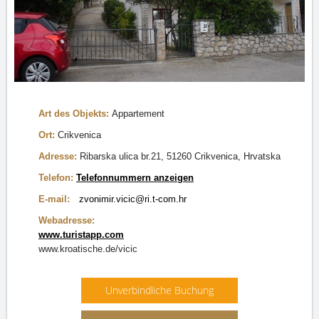
Art des Objekts:
Appartement
Ort:
Crikvenica
Adresse:
Ribarska ulica br.21, 51260 Crikvenica, Hrvatska
Telefon:
Telefonnummern anzeigen
E-mail:
zvonimir.vicic@ri.t-com.hr
Webadresse:
www.turistapp.com
www.kroatische.de/vicic
Unverbindliche Buchung