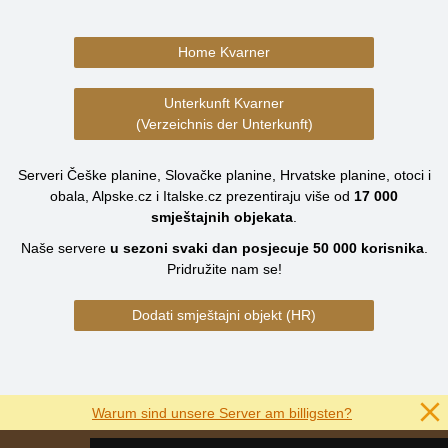
Home Kvarner
Unterkunft Kvarner
(Verzeichnis der Unterkunft)
Serveri Češke planine, Slovačke planine, Hrvatske planine, otoci i
obala, Alpske.cz i Italske.cz prezentiraju više od
17 000
smještajnih objekata
.
Naše servere
u sezoni svaki dan posjecuje
50 000
korisnika
.
Pridružite nam se!
Dodati smještajni objekt (HR)
Warum sind unsere Server am billigsten?