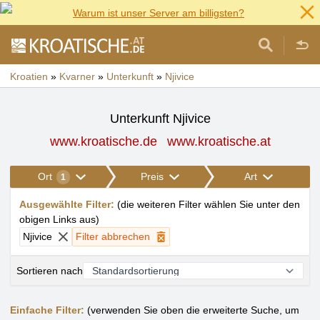
Warum ist unser Server am billigsten?
Kroatien
»
Kvarner
»
Unterkunft
»
Njivice
Unterkunft Njivice
www.kroatische.de
www.kroatische.at
Ort
Preis
Art
1
Ausgewählte Filter
:
(
die weiteren Filter wählen Sie unter den
obigen Links aus
)
Njivice
Filter abbrechen
Sortieren nach
Einfache Filter:
(verwenden Sie oben die erweiterte Suche, um