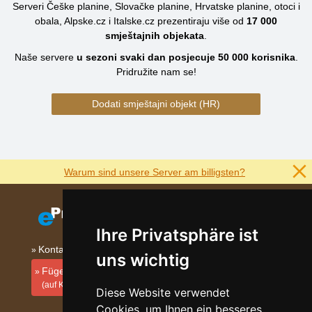
Serveri Češke planine, Slovačke planine, Hrvatske planine, otoci i
obala, Alpske.cz i Italske.cz prezentiraju više od
17 000
smještajnih objekata
.
Naše servere
u sezoni svaki dan posjecuje
50 000
korisnika
.
Pridružite nam se!
Dodati smještajni objekt (HR)
Warum sind unsere Server am billigsten?
Ihre Privatsphäre ist
Kontakt
uns wichtig
Fügen Sie Ihre Unterkunft hinzu
(auf Kroatisch)
Diese Website verwendet
Cookies, um Ihnen ein besseres