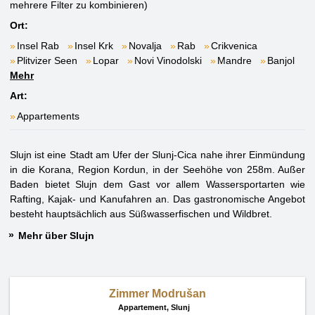
mehrere Filter zu kombinieren)
Ort:
Insel Rab
Insel Krk
Novalja
Rab
Crikvenica
Plitvizer Seen
Lopar
Novi Vinodolski
Mandre
Banjol
Mehr
Art:
Appartements
Slujn ist eine Stadt am Ufer der Slunj-Cica nahe ihrer Einmündung
in die Korana, Region Kordun, in der Seehöhe von 258m. Außer
Baden bietet Slujn dem Gast vor allem Wassersportarten wie
Rafting, Kajak- und Kanufahren an. Das gastronomische Angebot
besteht hauptsächlich aus Süßwasserfischen und Wildbret.
Mehr über Slujn
Zimmer Modrušan
Appartement,
Slunj