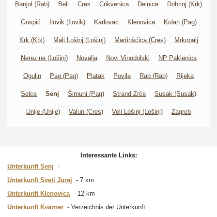
Banjol (Rab)
Beli
Cres
Crikvenica
Delnice
Dobrinj (Krk)
Gospić
Ilovik (Ilovik)
Karlovac
Klenovica
Kolan (Pag)
Krk (Krk)
Mali Lošinj (Lošinj)
Martinšćica (Cres)
Mrkopalj
Nerezine (Lošinj)
Novalja
Novi Vinodolski
NP Paklenica
Ogulin
Pag (Pag)
Platak
Povile
Rab (Rab)
Rijeka
Selce
Senj
Šimuni (Pag)
Strand Zrće
Susak (Susak)
Unije (Unije)
Valun (Cres)
Veli Lošinj (Lošinj)
Zagreb
Interessante Links:
Unterkunft Senj
Unterkunft Sveti Juraj
7 km
Unterkunft Klenovica
12 km
Unterkunft Kvarner
Verzeichnis der Unterkunft