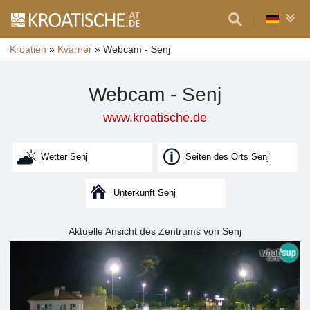
Kroatien
»
Kvarner
»
Webcam - Senj
Webcam - Senj
www.kroatische.de
Wetter Senj
Seiten des Orts Senj
Unterkunft Senj
Aktuelle Ansicht des Zentrums von Senj