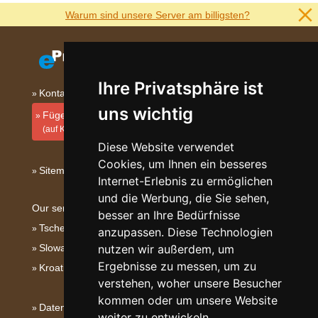
Warum sind unsere Server am billigsten?
Ihre Privatsphäre ist
Kontakt
uns wichtig
Fügen Sie Ihre Unterkunft hinzu
(auf Kroatisch)
Diese Website verwendet
Cookies, um Ihnen ein besseres
Sitemap
Internet-Erlebnis zu ermöglichen
und die Werbung, die Sie sehen,
Our servers:
besser an Ihre Bedürfnisse
Tschechische Gebirge
anzupassen. Diese Technologien
nutzen wir außerdem, um
Slowakische Gebirge
Ergebnisse zu messen, um zu
Kroatien
verstehen, woher unsere Besucher
kommen oder um unsere Website
Datenschutz
weiter zu entwickeln.