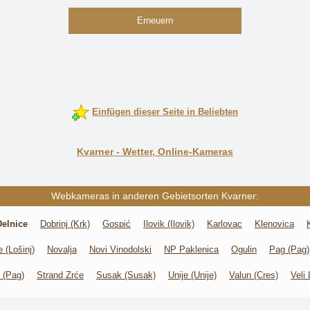
Erneuern
Einfügen dieser Seite in Beliebten
Kvarner - Wetter, Online-Kameras
Webkameras in anderen Gebietsorten Kvarner:
Delnice
Dobrinj (Krk)
Gospić
Ilovik (Ilovik)
Karlovac
Klenovica
 (Lošinj)
Novalja
Novi Vinodolski
NP Paklenica
Ogulin
Pag (Pag)
 (Pag)
Strand Zrće
Susak (Susak)
Unije (Unije)
Valun (Cres)
Veli 