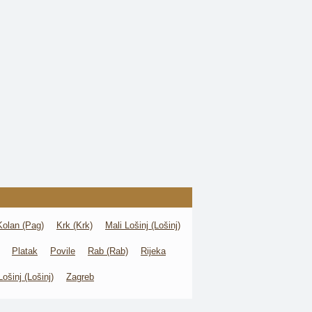
Kolan (Pag)
Krk (Krk)
Mali Lošinj (Lošinj)
Platak
Povile
Rab (Rab)
Rijeka
Lošinj (Lošinj)
Zagreb