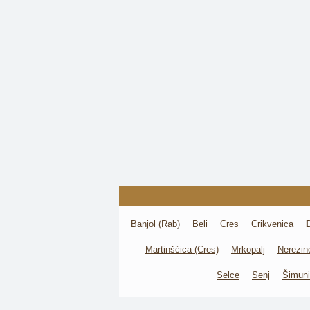
Banjol (Rab)
Beli
Cres
Crikvenica
Martinšćica (Cres)
Mrkopalj
Nerezine
Selce
Senj
Šimuni