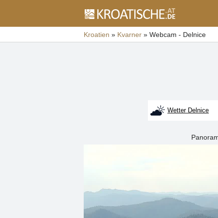
Kroatien
»
Kvarner
»
Webcam - Delnice
Wetter Delnice
Panorama