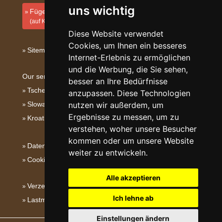
uns wichtig
Fügen Sie Ihre Unterkunft hinzu
(auf Kroatisch)
Diese Website verwendet
Cookies, um Ihnen ein besseres
Sitemap
Internet-Erlebnis zu ermöglichen
und die Werbung, die Sie sehen,
Our servers:
besser an Ihre Bedürfnisse
Tschechische Gebirge
anzupassen. Diese Technologien
Slowakische Gebirge
nutzen wir außerdem, um
Ergebnisse zu messen, um zu
Kroatien
verstehen, woher unsere Besucher
kommen oder um unsere Website
Datenschutz
weiter zu entwickeln.
Cookies
Alle akzeptieren
Verzeichnis der Unterkunft
Ich lehne ab
Lastminute Kvarner
Einstellungen ändern