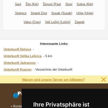
Senj
Šilo (Krk)
Šimuni (Pag)
Slunj
Soline (Krk)
Stajnica
Strand Zrće
Susak (Susak)
Unije (Unije)
Valun (Cres)
Veli Lošinj (Lošinj)
Zagreb
Interessante Links:
Unterkunft Delnice
Unterkunft Velika Lešnica
5 km
Unterkunft Jadranovo
Unterkunft Kvarner
Verzeichnis der Unterkunft
Warum sind unsere Server am billigsten?
Ihre Privatsphäre ist
Kontakt