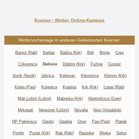
Kvarner - Wetter, Online-Kameras
Wettervorhersage in anderen Gebietsorten Kvarner:
Banjol (Rab)
Barbat
Baška (Krk)
Beli
Brinje
Cres
Crikvenica
Delnice
Dobrinj (Krk)
Fužine
Gospić
Ilovik (Ilovik)
Jelvica
Karlovac
Klenovica
Klimno (Krk)
Kolan (Pag)
Korenica
Krapina
Krk (Krk)
Lopar (Rab)
Mali Lošinj (Lošinj)
Malinska (Krk)
Martinšćica (Cres)
Mrkopalj
Nerezine (Lošinj)
Novalja
Novi Vinodolski
NP Paklenica
Ogulin
Opatija
Osor
Pag (Pag)
Platak
Povile
Punat (Krk)
Rab (Rab)
Rastoke
Rijeka
Selce