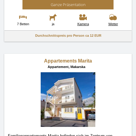
Ganze Präsentation
7 Betten
ja
Kamera
Wetter
Durchschnittspreis pro Person ca
12 EUR
Appartements Marita
Appartement,
Makarska
Familienappartements Marita befinden sich im Zentrum von