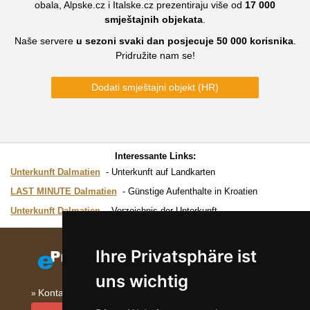
obala, Alpske.cz i Italske.cz prezentiraju više od
17 000
smještajnih objekata
.
Naše servere
u sezoni svaki dan posjecuje
50 000
korisnika
.
Pridružite nam se!
Dodati smještajni objekt (HR)
Interessante Links:
Unterkunft Dalmatien
Unterkunft auf Landkarten
LAST MINUTE Dalmatien
Günstige Aufenthalte in Kroatien
Unterkunft Dalmatien
Verzeichnis der Unterkunft
Ihre Privatsphäre ist
uns wichtig
Kontakt