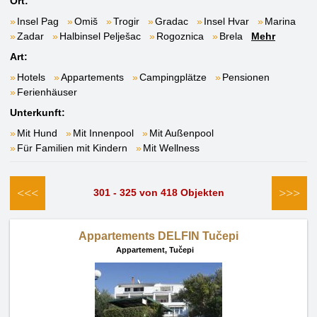
Ort:
Insel Pag
Omiš
Trogir
Gradac
Insel Hvar
Marina
Zadar
Halbinsel Pelješac
Rogoznica
Brela
Mehr
Art:
Hotels
Appartements
Campingplätze
Pensionen
Ferienhäuser
Unterkunft:
Mit Hund
Mit Innenpool
Mit Außenpool
Für Familien mit Kindern
Mit Wellness
<<<
>>>
301 - 325 von 418 Objekten
Appartements DELFIN Tučepi
Appartement,
Tučepi