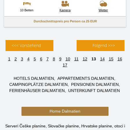
10 Betten
Kamera
Wetter
Durchschnittspreis pro Person ca
25 EUR
<<< Vorstehend
Folgend >>>
1
2
3
4
5
6
7
8
9
10
11
12
13
14
15
16
17
HOTELS DALMATIEN
APPARTEMENTS DALMATIEN
CAMPINGPLÄTZE DALMATIEN
PENSIONEN DALMATIEN
FERIENHÄUSER DALMATIEN
UNTERKUNFT DALMATIEN
Home Dalmatien
Serveri Češke planine, Slovačke planine, Hrvatske planine, otoci i