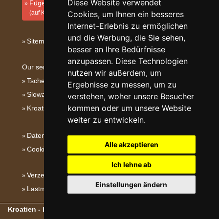
Diese Website verwendet
Fügen Sie Ihre Unterkunft hinzu
(auf Kroatisch)
Cookies, um Ihnen ein besseres
Internet-Erlebnis zu ermöglichen
und die Werbung, die Sie sehen,
Sitemap
besser an Ihre Bedürfnisse
anzupassen. Diese Technologien
Our servers:
nutzen wir außerdem, um
Tschechische Gebirge
Ergebnisse zu messen, um zu
Slowakische Gebirge
verstehen, woher unsere Besucher
kommen oder um unsere Website
Kroatien
weiter zu entwickeln.
Datenschutz
Alle akzeptieren
Cookies
Ich lehne ab
Verzeichnis der Unterkunft
Einstellungen ändern
Lastminute Dalmatien
Kroatien - Kroatische Gebirge, Inseln und Küste
- Copyright ©