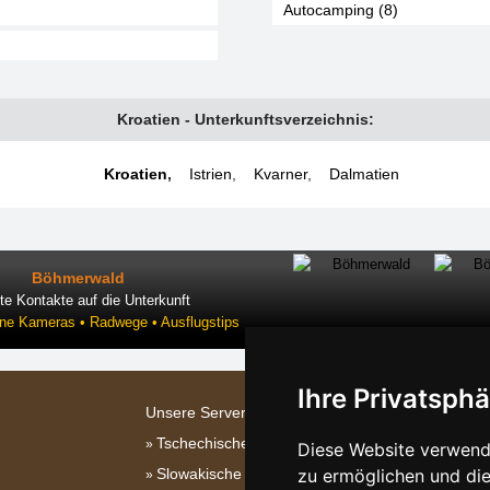
Autocamping (8)
Kroatien - Unterkunftsverzeichnis:
Kroatien
,
Istrien
,
Kvarner
,
Dalmatien
Böhmerwald
te Kontakte auf die Unterkunft
ine Kameras • Radwege • Ausflugstips
Ihre Privatsphä
Unsere Servers:
Tschechische Gebirge
Diese Website verwende
Slowakische Gebirge
zu ermöglichen und die