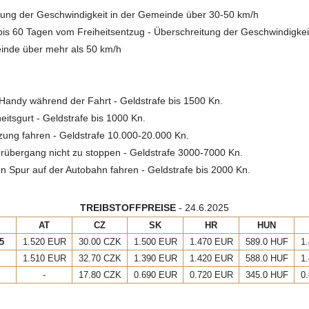
tung der Geschwindigkeit in der Gemeinde über 30-50 km/h
is 60 Tagen vom Freiheitsentzug - Überschreitung der Geschwindigke
inde über mehr als 50 km/h
Handy während der Fahrt - Geldstrafe bis 1500 Kn.
eitsgurt - Geldstrafe bis 1000 Kn.
zung fahren - Geldstrafe 10.000-20.000 Kn.
übergang nicht zu stoppen - Geldstrafe 3000-7000 Kn.
en Spur auf der Autobahn fahren - Geldstrafe bis 2000 Kn.
TREIBSTOFFPREISE
- 24.6.2025
AT
CZ
SK
HR
HUN
5
1.520 EUR
30.00 CZK
1.500 EUR
1.470 EUR
589.0 HUF
1
1.510 EUR
32.70 CZK
1.390 EUR
1.420 EUR
588.0 HUF
1
-
17.80 CZK
0.690 EUR
0.720 EUR
345.0 HUF
0