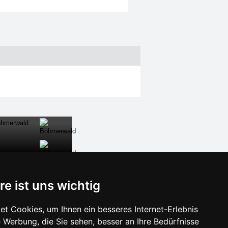
re ist uns wichtig
Unterkunft Kroatien
Lastminute
t Cookies, um Ihnen ein besseres Internet-Erlebnis
 Werbung, die Sie sehen, besser an Ihre Bedürfnisse