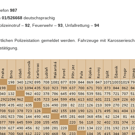
elefon
987
n
01/526668
deutschsprachig
lizeinotruf –
92
, Feuerwehr –
93
, Unfallrettung –
94
 örtlichen Polizeistation gemeldet werden. Fahrzeuge mit Karosseriesc
stätigung.