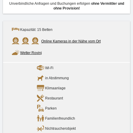
Unverbindliche Anfragen und Buchungen erfolgen
ohne Vermittler und
ohne Provision!
Kapazität: 15 Betten
Online Kameras in der Nähe vom Ort
Wetter Rovinj
Wi-Fi
in Abstimmung
Klimaanlage
Restaurant
Parken
Familienfreundlich
Nichtraucherobjekt