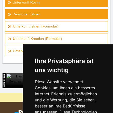
Unterkunft Rovinj
Pensionen Istrien
Unterkunft Istrien (Formular)
Unterkunft Kroatien (Formular)
Unterkunft auf der Landkarte - Istrien
Ihre Privatsphäre ist
uns wichtig
Das Böhmische Paradies
Diese Website verwendet
Direkte Kontakte auf die Unterkunft
Cookies, um Ihnen ein besseres
Internet-Erlebnis zu ermöglichen
Warum sind unsere Server am billigsten?
und die Werbung, die Sie sehen,
besser an Ihre Bedürfnisse
anzupassen. Diese Technologien