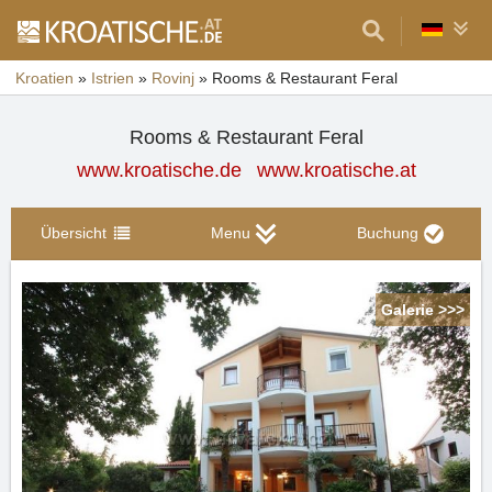
Kroatien
»
Istrien
»
Rovinj
»
Rooms & Restaurant Feral
Rooms & Restaurant Feral
www.kroatische.de
www.kroatische.at
Übersicht
Menu
Buchung
Galerie >>>