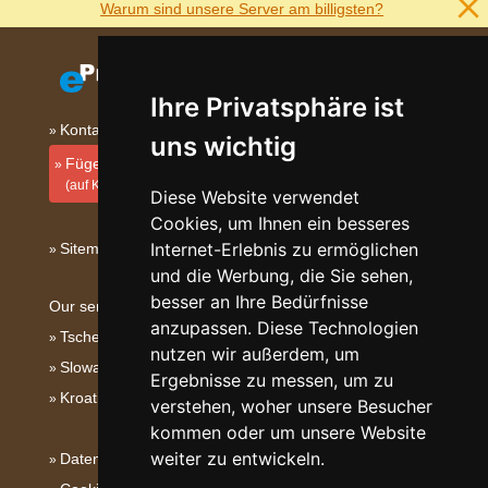
Warum sind unsere Server am billigsten?
Ihre Privatsphäre ist
Kontakt
uns wichtig
Fügen Sie Ihre Unterkunft hinzu
(auf Kroatisch)
Diese Website verwendet
Cookies, um Ihnen ein besseres
Internet-Erlebnis zu ermöglichen
Sitemap
und die Werbung, die Sie sehen,
besser an Ihre Bedürfnisse
Our servers:
anzupassen. Diese Technologien
Tschechische Gebirge
nutzen wir außerdem, um
Slowakische Gebirge
Ergebnisse zu messen, um zu
Kroatien
verstehen, woher unsere Besucher
kommen oder um unsere Website
weiter zu entwickeln.
Datenschutz