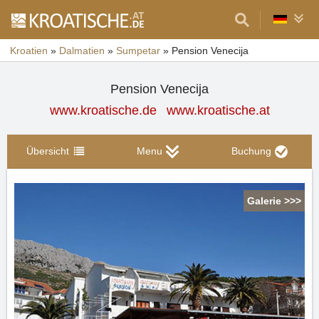
Kroatien
»
Dalmatien
»
Sumpetar
»
Pension Venecija
Pension Venecija
www.kroatische.de
www.kroatische.at
Übersicht
Menu
Buchung
Galerie >>>