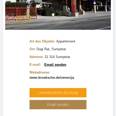
Art des Objekts:
Appartement
Ort:
Dugi Rat, Sumpetar
Adresse:
21 314 Sumpetar
E-mail:
Email senden
Webadresse:
www.kroatische.de/venecija
Unverbindliche Buchung
Email senden