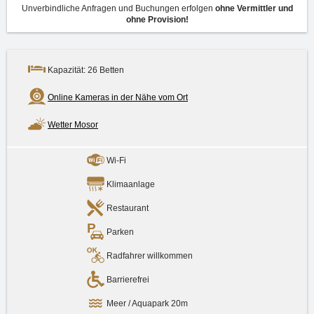
Unverbindliche Anfragen und Buchungen erfolgen
ohne Vermittler und
ohne Provision!
Kapazität: 26 Betten
Online Kameras in der Nähe vom Ort
Wetter Mosor
Wi-Fi
Klimaanlage
Restaurant
Parken
Radfahrer willkommen
Barrierefrei
Meer / Aquapark 20m