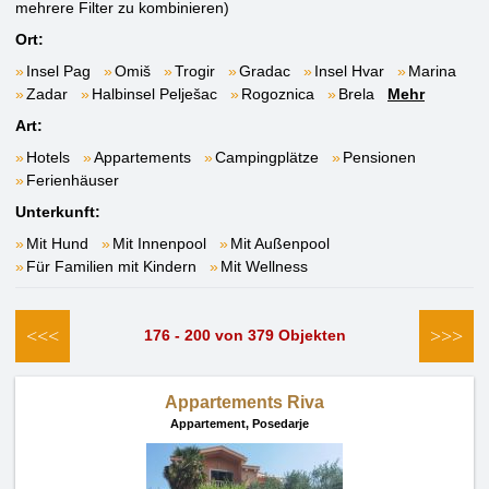
mehrere Filter zu kombinieren)
Ort:
Insel Pag
Omiš
Trogir
Gradac
Insel Hvar
Marina
Zadar
Halbinsel Pelješac
Rogoznica
Brela
Mehr
Art:
Hotels
Appartements
Campingplätze
Pensionen
Ferienhäuser
Unterkunft:
Mit Hund
Mit Innenpool
Mit Außenpool
Für Familien mit Kindern
Mit Wellness
<<<
>>>
176 - 200 von 379 Objekten
Appartements Riva
Appartement,
Posedarje