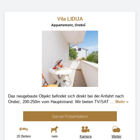
Vila LIDIJA
Appartement,
Orebić
Das neugebaute Objekt befindet sich direkt bei der Anfahrt nach
Orebić, 200-250m vom Hauptstrand. Wir bieten TV/SAT
…
Mehr »
Ganze Präsentation
20 Betten
nein
Kamera
Wetter