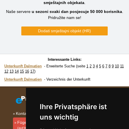
smještajnih objekata
.
Naše servere
u sezoni svaki dan posjecuje
50 000
korisnika
.
Pridružite nam se!
Dodati smještajni objekt (HR)
Interessante Links:
Unterkunft Dalmatien
Erweiterte Suche (seite
1
2
3
4
5
6
7
8
9
10
11
12
13
14
15
16
17
)
Unterkunft Dalmatien
Verzeichnis der Unterkunft
Ihre Privatsphäre ist
Kontakt
uns wichtig
Fügen Sie Ihre Unterkunft hinzu
(auf Kroatisch)