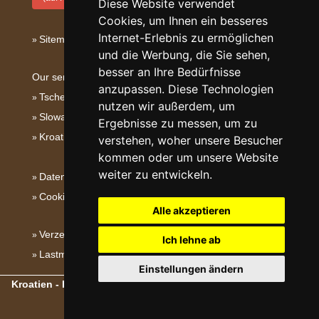
Diese Website verwendet
Cookies, um Ihnen ein besseres
Internet-Erlebnis zu ermöglichen
Sitemap
und die Werbung, die Sie sehen,
besser an Ihre Bedürfnisse
Our servers:
anzupassen. Diese Technologien
Tschechische Gebirge
nutzen wir außerdem, um
Slowakische Gebirge
Ergebnisse zu messen, um zu
Kroatien
verstehen, woher unsere Besucher
kommen oder um unsere Website
weiter zu entwickeln.
Datenschutz
Cookies
Alle akzeptieren
Verzeichnis der Unterkunft
Ich lehne ab
Lastminute Dalmatien
Einstellungen ändern
Kroatien - Kroatische Gebirge, Inseln und Küste
- Copyright ©
2003-2026
eProgress s.r.o.