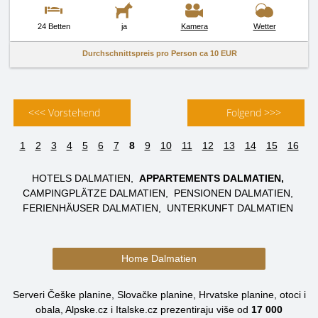
24 Betten
ja
Kamera
Wetter
Durchschnittspreis pro Person ca
10 EUR
<<< Vorstehend
Folgend >>>
1
2
3
4
5
6
7
8
9
10
11
12
13
14
15
16
HOTELS DALMATIEN
APPARTEMENTS DALMATIEN
CAMPINGPLÄTZE DALMATIEN
PENSIONEN DALMATIEN
FERIENHÄUSER DALMATIEN
UNTERKUNFT DALMATIEN
Home Dalmatien
Serveri Češke planine, Slovačke planine, Hrvatske planine, otoci i
obala, Alpske.cz i Italske.cz prezentiraju više od
17 000