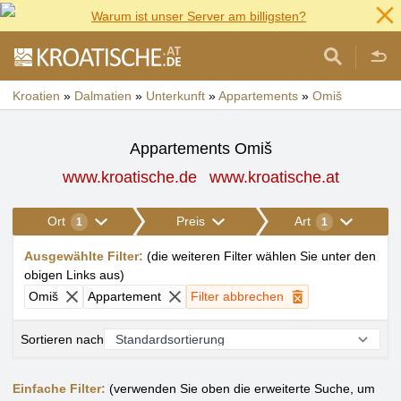
Warum ist unser Server am billigsten?
Kroatien
»
Dalmatien
»
Unterkunft
»
Appartements
»
Omiš
Appartements Omiš
www.kroatische.de
www.kroatische.at
Ort
Preis
Art
1
1
Ausgewählte Filter
:
(
die weiteren Filter wählen Sie unter den
obigen Links aus
)
Omiš
Appartement
Filter abbrechen
Sortieren nach
Einfache Filter:
(verwenden Sie oben die erweiterte Suche, um