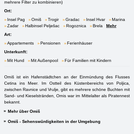
mehrere Filter zu kombinieren)
Ort:
Insel Pag
Omiš
Trogir
Gradac
Insel Hvar
Marina
Zadar
Halbinsel Pelješac
Rogoznica
Brela
Mehr
Art:
Appartements
Pensionen
Ferienhäuser
Unterkunft:
Mit Hund
Mit Außenpool
Für Familien mit Kindern
Omiš ist ein Hafenstädtchen an der Einmündung des Flusses
Cetina ins Meer. Im Ostteil des Küstenbereichs von Poljica,
zwischen Ravnice und Vrulje, gibt es mehrere schöne Buchten mit
Sand- und Kieselstränden, Omis war im Mittelalter als Piratennest
bekannt.
Mehr über Omiš
Omiš - Sehenswürdigkeiten in der Umgebung