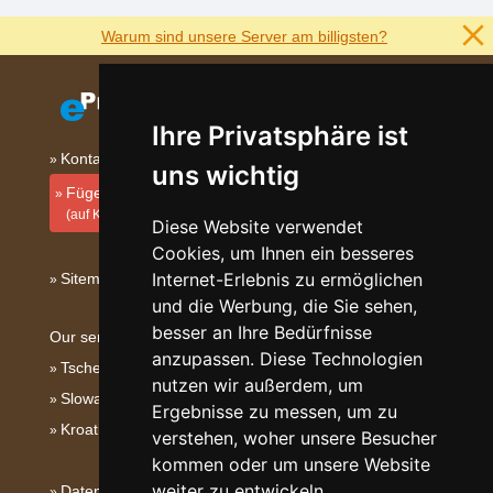
Warum sind unsere Server am billigsten?
Ihre Privatsphäre ist
Kontakt
uns wichtig
Fügen Sie Ihre Unterkunft hinzu
(auf Kroatisch)
Diese Website verwendet
Cookies, um Ihnen ein besseres
Internet-Erlebnis zu ermöglichen
Sitemap
und die Werbung, die Sie sehen,
besser an Ihre Bedürfnisse
Our servers:
anzupassen. Diese Technologien
Tschechische Gebirge
nutzen wir außerdem, um
Slowakische Gebirge
Ergebnisse zu messen, um zu
Kroatien
verstehen, woher unsere Besucher
kommen oder um unsere Website
weiter zu entwickeln.
Datenschutz