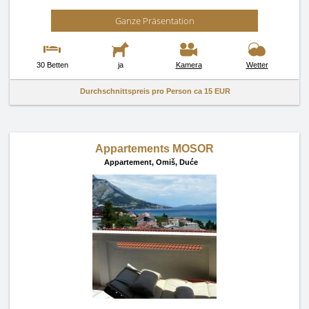
Ganze Präsentation
30 Betten
ja
Kamera
Wetter
Durchschnittspreis pro Person ca
15 EUR
Appartements MOSOR
Appartement,
Omiš, Duće