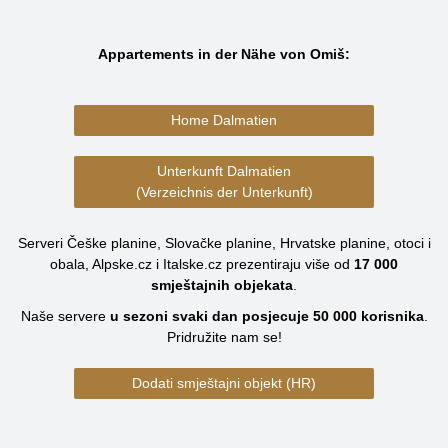
Appartements in der Nähe von Omiš:
Home Dalmatien
Unterkunft Dalmatien
(Verzeichnis der Unterkunft)
Serveri Češke planine, Slovačke planine, Hrvatske planine, otoci i
obala, Alpske.cz i Italske.cz prezentiraju više od
17 000
smještajnih objekata
.
Naše servere
u sezoni svaki dan posjecuje
50 000
korisnika
.
Pridružite nam se!
Dodati smještajni objekt (HR)