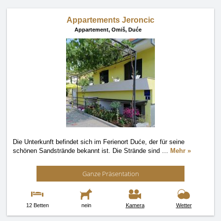
Appartements Jeroncic
Appartement,
Omiš, Duće
Die Unterkunft befindet sich im Ferienort Duće, der für seine
schönen Sandstrände bekannt ist. Die Strände sind
…
Mehr »
Ganze Präsentation
12 Betten
nein
Kamera
Wetter