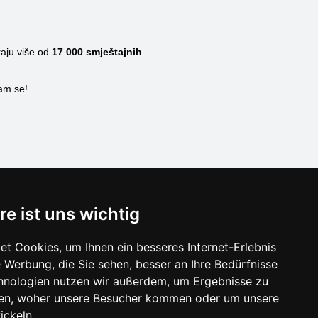
raju više od
17 000
smještajnih
nam se!
SCHLIESSEN
re ist uns wichtig
Verzeichnis der Unterkunft
t Cookies, um Ihnen ein besseres Internet-Erlebnis
Lastminute Kvarner
 Werbung, die Sie sehen, besser an Ihre Bedürfnisse
hnologien nutzen wir außerdem, um Ergebnisse zu
en, woher unsere Besucher kommen oder um unsere
ickeln.