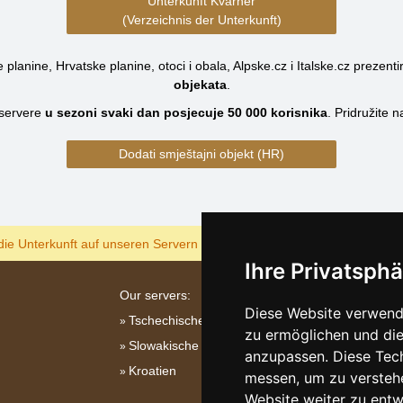
Unterkunft Kvarner
(Verzeichnis der Unterkunft)
planine, Hrvatske planine, otoci i obala, Alpske.cz i Italske.cz prezenti
objekata
.
servere
u sezoni svaki dan posjecuje
50 000
korisnika
.
Pridružite 
Dodati smještajni objekt (HR)
ANZEIGEN
die Unterkunft auf unseren Servern am billigsten?
Ihre Privatsphä
Our servers:
Diese Website verwende
Tschechische Gebirge
zu ermöglichen und die
Slowakische Gebirge
anzupassen. Diese Tec
Kroatien
messen, um zu versteh
Website weiter zu entw