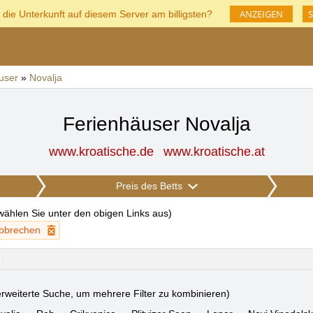
ANZEIGEN
S
 die Unterkunft auf diesem Server am billigsten?
user
»
Novalja
Ferienhäuser Novalja
www.kroatische.de
www.kroatische.at
Preis des Betts
 wählen Sie unter den obigen Links aus
)
 abbrechen
rweiterte Suche, um mehrere Filter zu kombinieren)