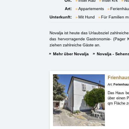
Ort:
Insel Rab
Insel Krk
No
Art:
Appartements
Ferienhäu
Unterkunft:
Mit Hund
Für Familien m
Novalja ist heute das Urlaubsziel zahlreich
das hervorragende Gastronomie- (Pager Kä
ziehen zahlreiche Gäste an.
Mehr über Novalja
Novalja - Sehen
Frienhaus
Art:
Ferienhau
Das Haus bef
über einen P
qm Fläche z