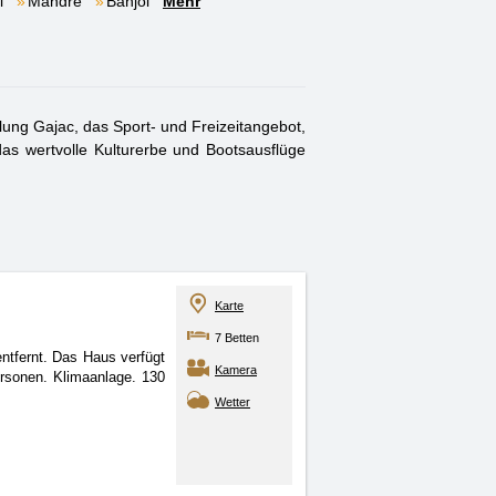
i
Mandre
Banjol
Mehr
dlung Gajac, das Sport- und Freizeitangebot,
as wertvolle Kulturerbe und Bootsausflüge
Karte
7 Betten
ntfernt. Das Haus verfügt
Kamera
ersonen. Klimaanlage. 130
Wetter