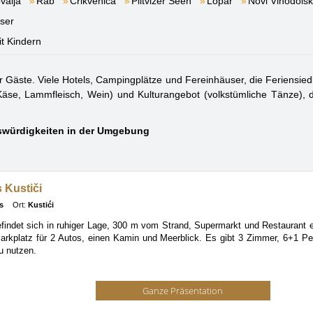
valja
Rab
Crikvenica
Plitvizer Seen
Lopar
Novi Vinodolsk
ser
it Kindern
er Gäste. Viele Hotels, Campingplätze und Fereinhäuser, die Feriensie
se, Lammfleisch, Wein) und Kulturangebot (volkstümliche Tänze), d
swürdigkeiten in der Umgebung
 Kustiči
s
Ort:
Kustići
indet sich in ruhiger Lage, 300 m vom Strand, Supermarkt und Restaurant e
arkplatz für 2 Autos, einen Kamin und Meerblick. Es gibt 3 Zimmer, 6+1 P
u nutzen.
Ganze Präsentation