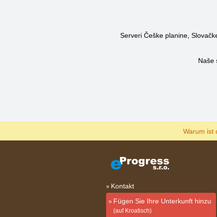
Serveri Češke planine, Slovačke 
Naše 
Warum ist 
Kontakt
Fügen Sie Ihre Unterkunft hinzu
(auf Kroatisch)