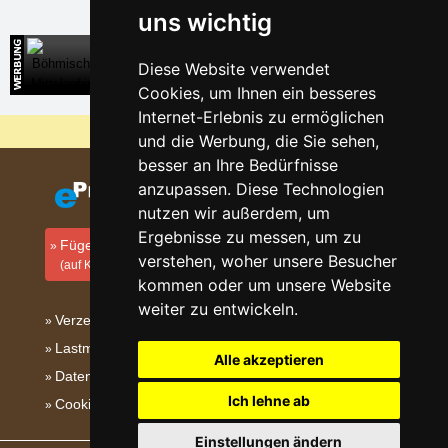
uns wichtig
Böhmisches Mittelgebirge
Diese Website verwendet
Direkte Kontakte auf die Unterkunft
Cookies, um Ihnen ein besseres
Internet-Erlebnis zu ermöglichen
Warum sind unsere Server am billigsten?
und die Werbung, die Sie sehen,
besser an Ihre Bedürfnisse
anzupassen. Diese Technologien
nutzen wir außerdem, um
Ergebnisse zu messen, um zu
Fügen Sie Ihre Unterkunft hinzu
verstehen, woher unsere Besucher
(auf Kroatisch)
kommen oder um unsere Website
weiter zu entwickeln.
Verzeichnis der Unterkunft
Lastminute Kvarner
Alle akzeptieren
Datenschutz
Ich lehne ab
Cookies
Einstellungen ändern