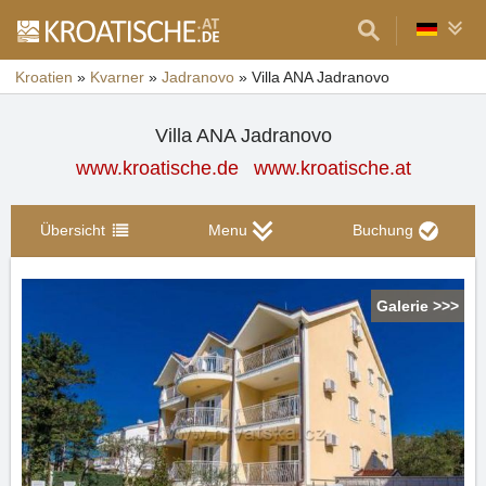
Kroatien
»
Kvarner
»
Jadranovo
»
Villa ANA Jadranovo
Villa ANA Jadranovo
www.kroatische.de
www.kroatische.at
Übersicht
Menu
Buchung
Galerie >>>