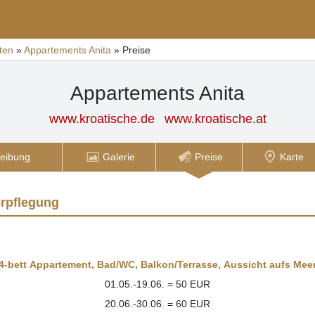
ten
»
Appartements Anita
»
Preise
Appartements Anita
www.kroatische.de
www.kroatische.at
eibung
Galerie
Preise
Karte
erpflegung
4-bett Appartement
,
Bad/WC
,
Balkon/Terrasse
,
Aussicht aufs Mee
01.05.-19.06. = 50 EUR
20.06.-30.06. = 60 EUR