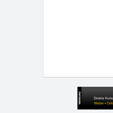
Direkte Konta
Wetter • Onl