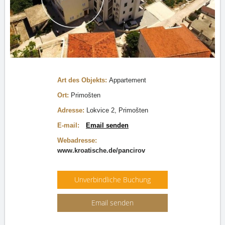
Art des Objekts:
Appartement
Ort:
Primošten
Adresse:
Lokvice 2, Primošten
E-mail:
Email senden
Webadresse:
www.kroatische.de/pancirov
Unverbindliche Buchung
Email senden