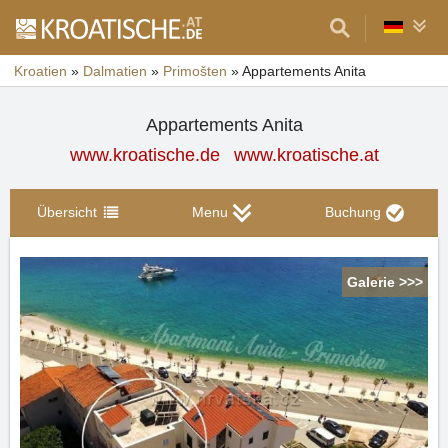
Kroatien
»
Dalmatien
»
Primošten
»
Appartements Anita
Appartements Anita
www.kroatische.de
www.kroatische.at
Übersicht
Menu
Buchung
Galerie >>>