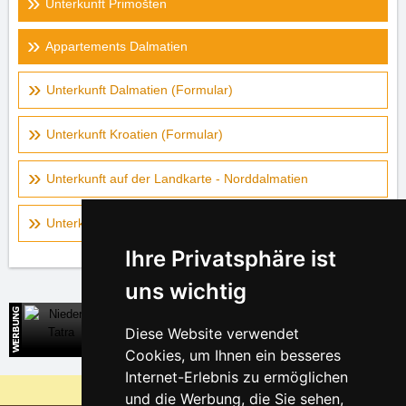
Unterkunft Primošten
Appartements Dalmatien
Unterkunft Dalmatien (Formular)
Unterkunft Kroatien (Formular)
Unterkunft auf der Landkarte - Norddalmatien
Unterkunft auf der Landkarte - Mitteldalmatien
Ihre Privatsphäre ist
uns wichtig
Niedere Tatra
Diese Website verwendet
Direkte Kontakte auf die Unterkunft in der Slowakei
Cookies, um Ihnen ein besseres
Internet-Erlebnis zu ermöglichen
Warum sind unsere Server am billigsten?
und die Werbung, die Sie sehen,