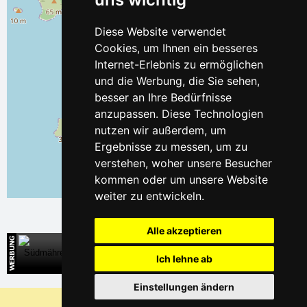
Diese Website verwendet
Cookies, um Ihnen ein besseres
Internet-Erlebnis zu ermöglichen
und die Werbung, die Sie sehen,
besser an Ihre Bedürfnisse
anzupassen. Diese Technologien
nutzen wir außerdem, um
Ergebnisse zu messen, um zu
verstehen, woher unsere Besucher
kommen oder um unsere Website
Leaflet
| ©
OpenStreetMap
contributors
weiter zu entwickeln.
Alle akzeptieren
Südmähren
Ich lehne ab
Direkte Kontakte auf die Unterkunft
Einstellungen ändern
Warum sind unsere Server am billigsten?