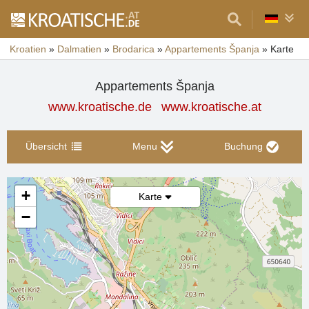
Kroatien
»
Dalmatien
»
Brodarica
»
Appartements Španja
»
Karte
Appartements Španja
www.kroatische.de
www.kroatische.at
Übersicht
Menu
Buchung
+
Karte
−