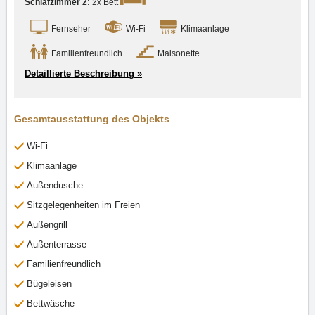
Schlafzimmer 2:
2x Bett
Fernseher
Wi-Fi
Klimaanlage
Familienfreundlich
Maisonette
Detaillierte Beschreibung »
Gesamtausstattung des Objekts
Wi-Fi
Klimaanlage
Außendusche
Sitzgelegenheiten im Freien
Außengrill
Außenterrasse
Familienfreundlich
Bügeleisen
Bettwäsche