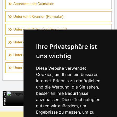
Appartements Dalmatien
Unterkunft Kvarner (Formular)
Unterkunft Dalmatien (Formular)
Unterkunft Kroatien (Formular)
Ihre Privatsphäre ist
uns wichtig
Unterkunft auf der Landkarte - Kvarner
Unterkunft auf der Landkarte - Norddalmatien
Diese Website verwendet
Cookies, um Ihnen ein besseres
Internet-Erlebnis zu ermöglichen
und die Werbung, die Sie sehen,
besser an Ihre Bedürfnisse
Isergebirge
anzupassen. Diese Technologien
Direkte Kontakte auf die Unterkunft
nutzen wir außerdem, um
Ergebnisse zu messen, um zu
Warum sind unsere Server am billigsten?