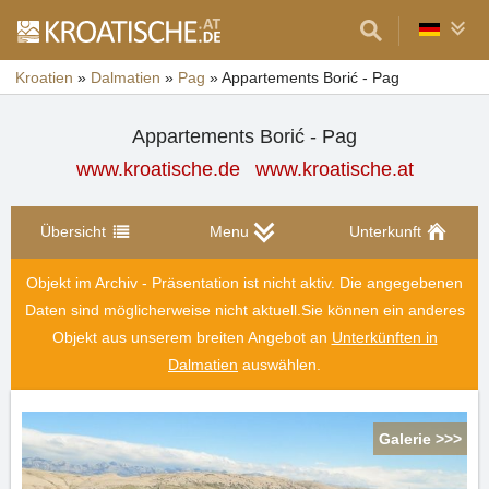
Kroatien
»
Dalmatien
»
Pag
»
Appartements Borić - Pag
Appartements Borić - Pag
www.kroatische.de
www.kroatische.at
Übersicht
Menu
Unterkunft
Objekt im Archiv - Präsentation ist nicht aktiv. Die angegebenen
Daten sind möglicherweise nicht aktuell.
Sie können ein anderes
Objekt aus unserem breiten Angebot an
Unterkünften in
Dalmatien
auswählen.
Galerie >>>