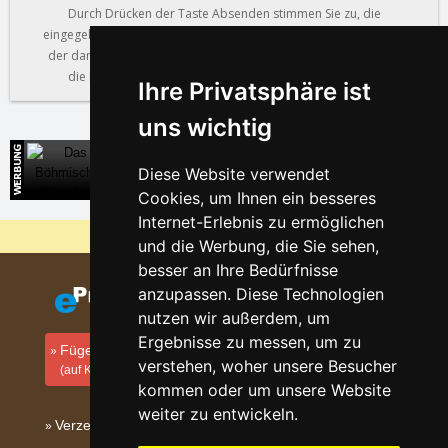
Durch Drücken der Taste Absenden stimmen Sie zu, die
eingegebenen Daten für die Realisierung Ihrer Reservierung und
der damit verbundenen Dienstleistungen zu verarbeiten, siehe
die Bedingungen vom
Umgang mit persönlichen Daten
.
Ihre Privatsphäre ist
uns wichtig
Das Böhmische Paradies
Diese Website verwendet
Direkte Kontakte auf die Unterkunft
Cookies, um Ihnen ein besseres
Internet-Erlebnis zu ermöglichen
Warum sind unsere Server am billigsten?
und die Werbung, die Sie sehen,
besser an Ihre Bedürfnisse
anzupassen. Diese Technologien
nutzen wir außerdem, um
Ergebnisse zu messen, um zu
Fügen Sie Ihre Unterkunft hinzu
verstehen, woher unsere Besucher
(auf Kroatisch)
kommen oder um unsere Website
weiter zu entwickeln.
Verzeichnis der Unterkunft