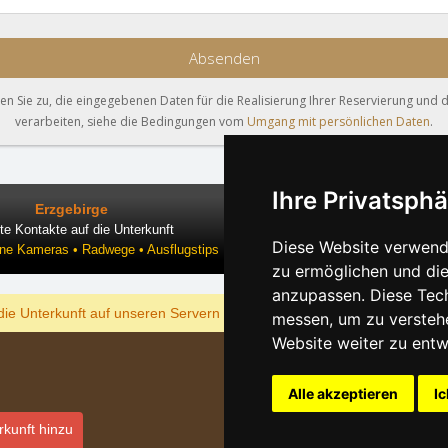
Absenden
 Sie zu, die eingegebenen Daten für die Realisierung Ihrer Reservierung und 
verarbeiten, siehe die Bedingungen vom
Umgang mit persönlichen Daten
.
Ihre Privatsphä
Erzgebirge
te Kontakte auf die Unterkunft
Diese Website verwende
ine Kameras • Radwege • Ausflugstips
zu ermöglichen und die
anzupassen. Diese Tec
ANZEIGEN
die Unterkunft auf unseren Servern am billigsten?
messen, um zu versteh
Website weiter zu entw
Verzeichn
Alle akzeptieren
Ic
Lastminut
Datensch
rkunft hinzu