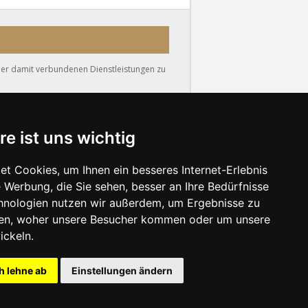
der damit verbundenen Dienstleistungen zu
re ist uns wichtig
t Cookies, um Ihnen ein besseres Internet-Erlebnis
 Werbung, die Sie sehen, besser an Ihre Bedürfnisse
hnologien nutzen wir außerdem, um Ergebnisse zu
SCHLIESSEN
en, woher unsere Besucher kommen oder um unsere
ickeln.
is der Unterkunft
h lehne ab
Einstellungen ändern
e Dalmatien
utz