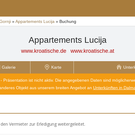
Gornji
»
Appartements Lucija
»
Buchung
Appartements Lucija
www.kroatische.de
www.kroatische.at
Galerie
Karte
Unter
 - Präsentation ist nicht aktiv. Die angegebenen Daten sind möglicherwei
 anderes Objekt aus unserem breiten Angebot an
Unterkünften in Dalma
den Vermieter zur Erledigung weitergeleitet.