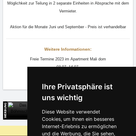
Möglichkeit zur Teilung in 2 separate Einheiten in Absprache mit dem
Vermieter.
Aktion für die Monate Juni und September - Preis ist verhandelbar
Weitere Informationen:
Freie Termine 2023 im Apartment Mali dom
03.07.-14.07.
und September
Ihre Privatsphäre ist
uns wichtig
Das Böhmische Paradies
Diese Website verwendet
Direkte Kontakte auf die Unterkunft
Cookies, um Ihnen ein besseres
Internet-Erlebnis zu ermöglichen
Warum sind unsere Server am billigsten?
und die Werbung, die Sie sehen,