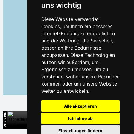
uns wichtig
Diese Website verwendet
Cookies, um Ihnen ein besseres
Internet-Erlebnis zu ermöglichen
und die Werbung, die Sie sehen,
besser an Ihre Bedürfnisse
anzupassen. Diese Technologien
nutzen wir außerdem, um
Ergebnisse zu messen, um zu
verstehen, woher unsere Besucher
kommen oder um unsere Website
weiter zu entwickeln.
Leaflet
| ©
OpenStreetMap
contributors
Alle akzeptieren
Tschechische Gebirge
Ich lehne ab
Direkte Kontakte auf die Unterkunft
Einstellungen ändern