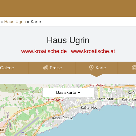
»
Haus Ugrin
»
Karte
Haus Ugrin
www.kroatische.de
www.kroatische.at
Galerie
Preise
Karte
Basiskarte