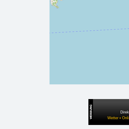
Direk
Wetter • Onl